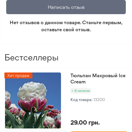
🛡️ Защита покупок. Возврат средств за товар,
Чернозем
Написать отзыв
который не соответствует ожиданиям. Согласно
Тип климата
Умеренный климат
условиям возврата.
Нет отзывов о данном товаре. Станьте первым,
оставьте свой отзыв.
Минимальный заказ 300 грн.
Бестселлеры
Тюльпан Махровый Ice
Хит продаж
Cream
В наличии
Код товара:
13200
29.00 грн.