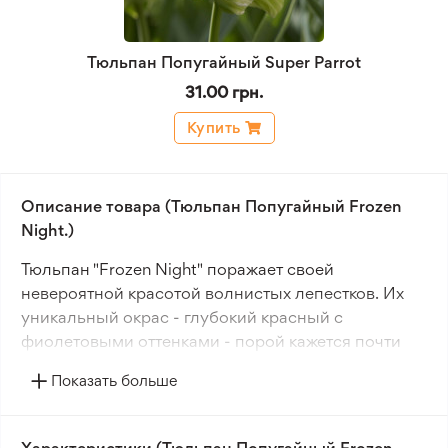
Тюльпан Попугайный Super Parrot
31.00 грн.
Купить
Описание товара (Тюльпан Попугайный Frozen
Night.)
Тюльпан "Frozen Night" поражает своей
невероятной красотой волнистых лепестков. Их
уникальный окрас - глубокий красный с
фиолетовыми оттенками - порой кажется почти
черным. Лепестки этого сорта раскрываются в
Показать больше
мае и достигают диаметра до 20 см.
Тюльпан "Frozen Night" - растение с крепкими,