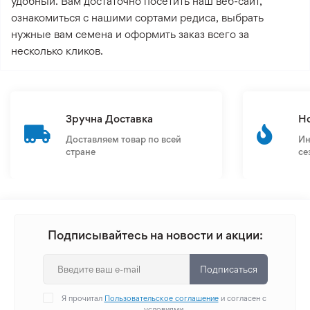
удобный. Вам достаточно посетить наш веб-сайт,
ознакомиться с нашими сортами редиса, выбрать
нужные вам семена и оформить заказ всего за
несколько кликов.
Зручна Доставка
Н
Доставляем товар по всей
Ин
стране
се
Подписывайтесь на новости и акции:
Подписаться
Я прочитал
Пользовательское соглашение
и согласен с
условиями