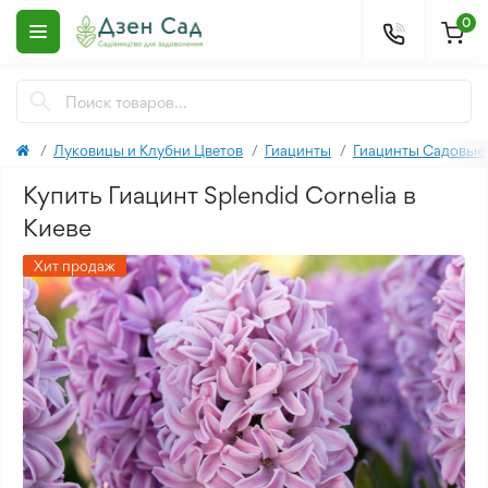
0
Луковицы и Клубни Цветов
Гиацинты
Гиацинты Садовые
Купить Гиацинт Splendid Cornelia в
Киеве
Хит продаж