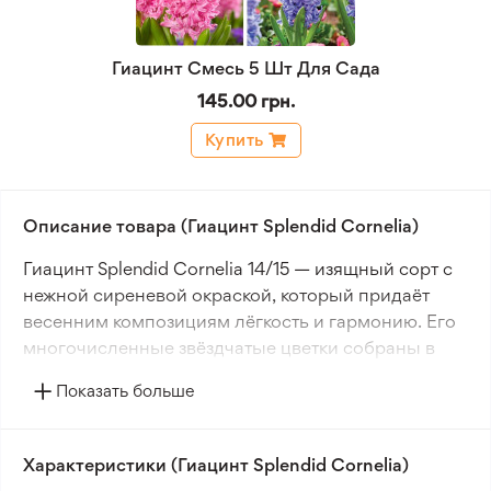
Гиацинт Смесь 5 Шт Для Сада
145.00 грн.
Купить
Описание товара (Гиацинт Splendid Cornelia)
Гиацинт Splendid Cornelia 14/15 — изящный сорт с
нежной сиреневой окраской, который придаёт
весенним композициям лёгкость и гармонию. Его
многочисленные звёздчатые цветки собраны в
пышное соцветие и обладают насыщенным
Показать больше
приятным ароматом. Растение достигает высоты
около 30 см, благодаря чему отлично подходит
для создания аккуратных декоративных акцентов
Характеристики (Гиацинт Splendid Cornelia)
в саду.