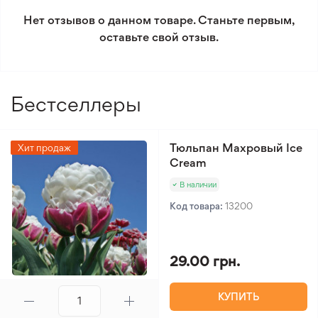
Splendid Cornelia станут отличным выбором для
условиям возврата.
Нет отзывов о данном товаре. Станьте первым,
оформления элегантного и ароматного весеннего
оставьте свой отзыв.
сада.
Минимальный заказ 300 грн.
Бестселлеры
Тюльпан Махровый Ice
Хит продаж
Cream
В наличии
Код товара:
13200
29.00 грн.
КУПИТЬ