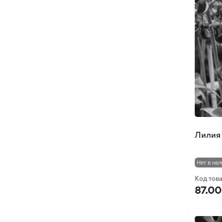
Хохлатка
Иксия
Фрезия
Эукомис
Лилия 
Нет в нал
Код тов
87.00