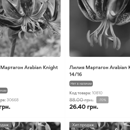
Мартагон Arabian Knight
Лилия Мартагон Arabian 
14/16
Нет в наличии
ичии
Код товара:
10810
88.00 грн.
ара:
30668
-70%
грн.
26.40 грн.
одаж
Хит продаж