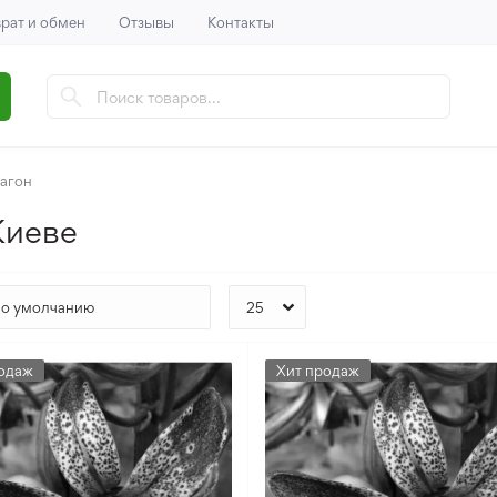
рат и обмен
Отзывы
Контакты
агон
Киеве
одаж
Хит продаж