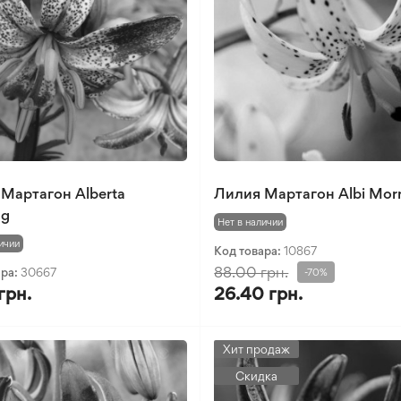
Мартагон Alberta
Лилия Мартагон Albi Mor
ng
Нет в наличии
ичии
Код товара:
10867
88.00 грн.
ара:
30667
-70%
грн.
26.40 грн.
Хит продаж
Скидка