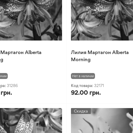
Мартагон Alberta
Лилия Мартагон Alberta
ng
Morning
ичии
Нет в наличии
ара:
31286
Код товара:
32171
 грн.
92.00 грн.
Скидка