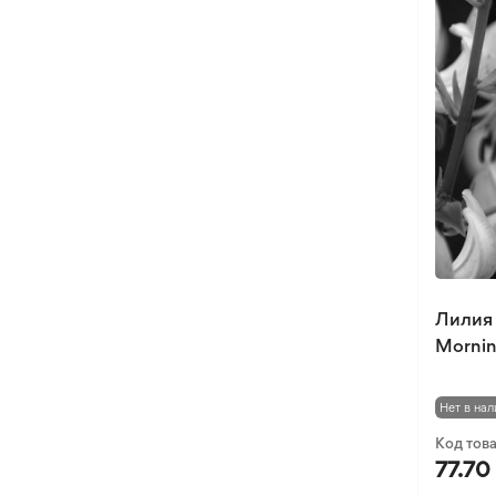
Лилия
Morni
Нет в нал
Код тов
77.70