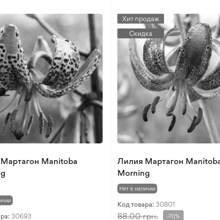
Хит продаж
Скидка
 Мартагон Manitoba
Лилия Мартагон Manitob
ng
Morning
Нет в наличии
ичии
Код товара:
30801
88.00 грн.
ара:
30693
-70%