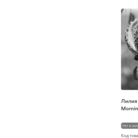
Лилия
Morni
Нет в нал
Код тов