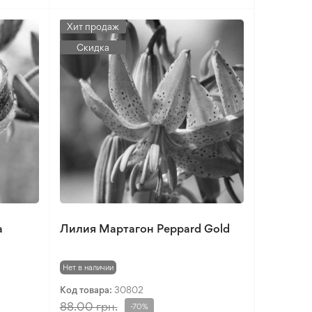
Хит продаж
Скидка
a
Лилия Мартагон Peppard Gold
Нет в наличии
Код товара:
30802
88.00 грн.
-70%