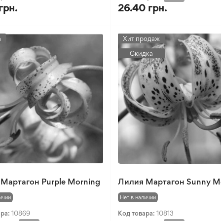
грн.
26.40 грн.
а
Хит продаж
Скидка
Мартагон Purple Morning
Лилия Мартагон Sunny M
ичии
Нет в наличии
ара:
10869
Код товара:
10813