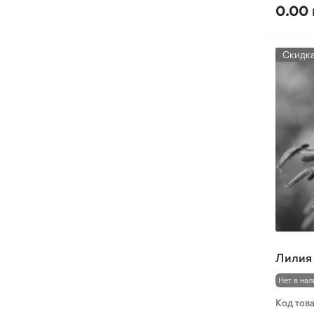
0.00 
Скидк
Лилия 
Нет в нал
Код тов