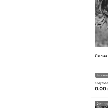
Зефирантес
Каладиум
Лиатрис
Орнитогалум (Птицемлечник)
Амарилис (Гиппеаструм)
Арум
Гиацинтоидес
Лилия 
Глориоза
Исмене (Гименокаллис)
Канна
Нет в нал
Кардиокринум
Код тов
Нерине
0.00 
Оксалис
Такка
Хит пр
Хлидантус