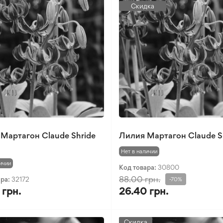
Скидка
Мартагон Claude Shride
Лилия Мартагон Claude S
Нет в наличии
ичии
Код товара:
30800
88.00 грн.
ара:
32172
-70%
 грн.
26.40 грн.
Скидка