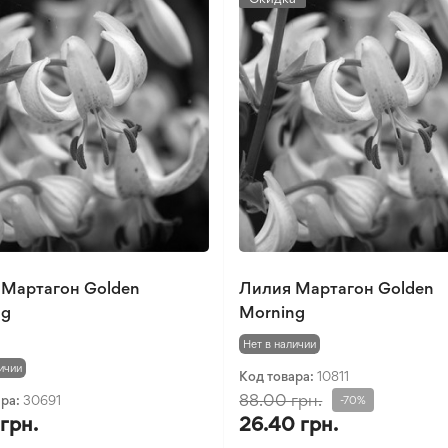
 Мартагон Golden
Лилия Мартагон Golden
ng
Morning
Нет в наличии
ичии
Код товара:
10811
88.00 грн.
ара:
30691
-70%
 грн.
26.40 грн.