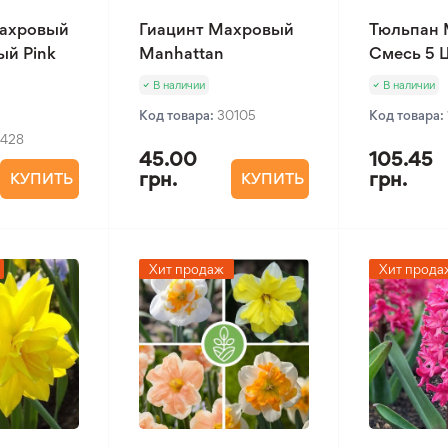
ахровый
Гиацинт Махровый
Тюльпан
ый Pink
Manhattan
Смесь 5 
В наличии
В наличии
Код товара:
30105
Код товара:
1428
45.00
105.45
грн.
грн.
КУПИТЬ
КУПИТЬ
Хит продаж
Хит прода