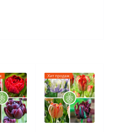
 качества, Чернозем
ж
Хит продаж