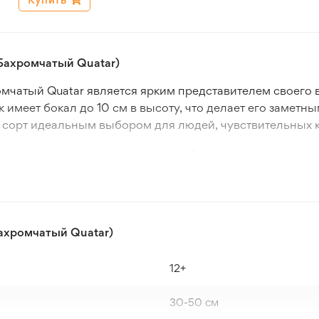
Бахромчатый Quatar)
чатый Quatar является ярким представителем своего в
 имеет бокал до 10 см в высоту, что делает его заметн
от сорт идеальным выбором для людей, чувствительных к
оздавая прекрасный визуальный баланс со светло-зеле
спечивая яркие акценты в вашем саду. Период цветения 
в самое красивое время года.
ращиванию в умеренном климате с зонами морозостойк
ахромчатый Quatar)
ивает оптимальное развитие каждого растения. Тюльпан
ем нормального качества.
12+
30-50 см