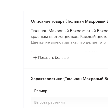
Описание товара (Тюльпан Махровый 
Тюльпан Махровый Бахромчатый Бахром
красным цветом цветков. Каждый цветок
Цветки не имеют запаха, что делает эт
Растение достигает высоты 30-50 см, с
Показать больше
эффектно контрастирует с зеленью, обе
наслаждаться великолепием тюльпанов 
Этот сорт тюльпанов адаптирован к вы
Характеристики (Тюльпан Махровый Б
посадки составляет 10 см, что обеспеч
в открытый грунт, в частности в черноз
Размер
Высота растения