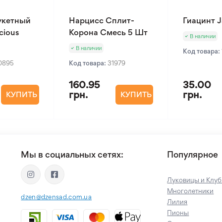
укетный
Нарцисс Сплит-
Гиацинт J
cious
Корона Смесь 5 Шт
В наличии
В наличии
Код товара:
0895
Код товара:
31979
160.95
35.00
грн.
грн.
КУПИТЬ
КУПИТЬ
Мы в социальных сетях:
Популярное
Луковицы и Клуб
Многолетники
dzen@dzensad.com.ua
Лилия
Пионы