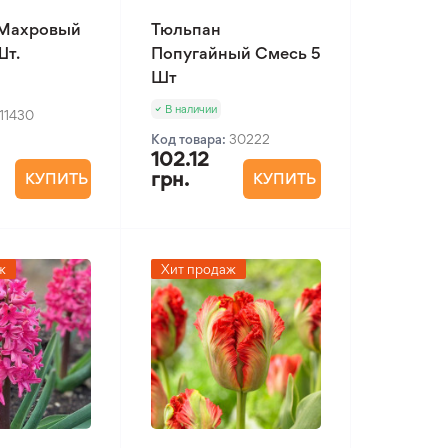
 Махровый
Тюльпан
Шт.
Попугайный Смесь 5
Шт
В наличии
11430
Код товара:
30222
102.12
грн.
КУПИТЬ
КУПИТЬ
ж
Хит продаж