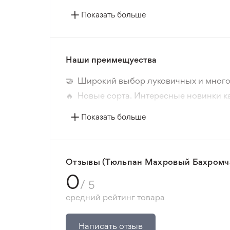
Страна происхождения
Показать больше
Цвет цветка
Наши преимещуества
Период цветения
🤝 Широкий выбор луковичных и много
Размер цветка
🔥 Новые сорта. Интересные новинки к
📸 Соответствие сортов. Совпадение ф
Цвет растения
Показать больше
🛡️ Защита покупок. Возврат средств за
Морозостойкость
Минимальный заказ 300 грн.
Запах
Отзывы (Тюльпан Махровый Бахромча
0
/ 5
Корень
средний рейтинг товара
Расстояние посадки
Написать отзыв