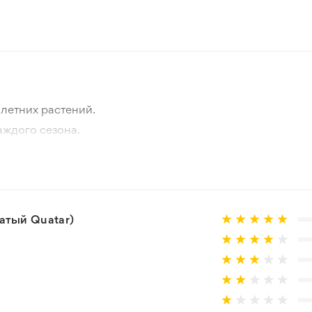
Нидерланды
Красный
Весна
летних растений.
5-10 см
аждого сезона.
отографии товара и реального растения.
Зеленый
 товар, который не соответствует ожиданиям. Согласно 
Зона 3-4
Отсутствует
тый Quatar)
Луковица
10 см