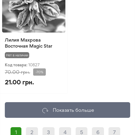
Лилия Махрова
Восточная Magic Star
Нет в наличии
Код товара:
10827
70.00 грн.
-70%
21.00 грн.
Показать больше
1
2
3
4
5
6
7