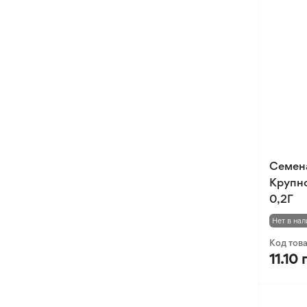
Оксалис
Такка
Хлидантус
Хохлатка
Иксия
Фрезия
Эукомис
Семен
Крупно
0,2Г
Нет в нал
Код тов
11.10 