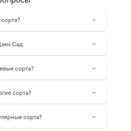
 сорта?
Дзен Сад
евые сорта?
огие сорта?
улярные сорта?