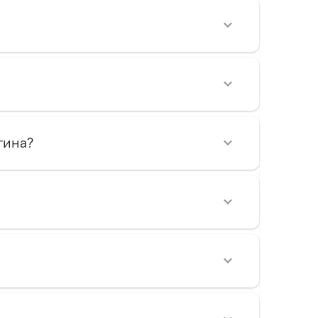
гина?