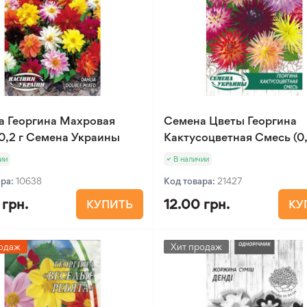
а Георгина Махровая
Семена Цветы Георгина
0,2 г Семена Украины
Кактусоцветная Смесь (0,
ии
В наличии
ара:
10638
Код товара:
21427
 грн.
12.00 грн.
КУПИТЬ
КУ
одаж
Хит продаж