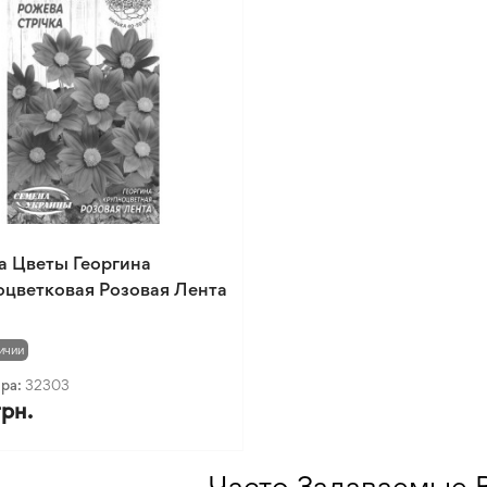
а Цветы Георгина
цветковая Розовая Лента
ичии
ара:
32303
грн.
Часто Задаваемые 