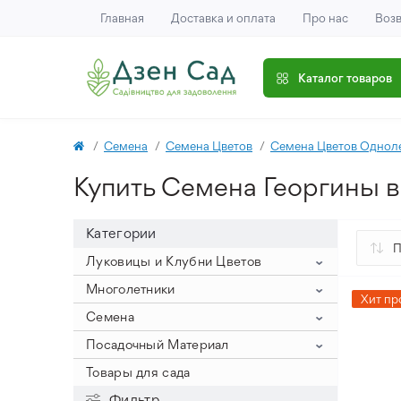
Главная
Доставка и оплата
Про нас
Возв
Каталог товаров
Семена
Семена Цветов
Семена Цветов Однол
Купить Семена Георгины в
Категории
Луковицы и Клубни Цветов
Гиацинты
Многолетники
Хит пр
Крокусы
Гиацинт на выгонку (крупный
Клематис
Семена
размер луковицы)
Нарцисс
Крокус Ботанический
Пионы
Семена Овощей
Посадочный Материал
Гиацинты Махровые
Тюльпаны
Крокус Крупноцветный
Нарциссы букетные
Айстра
Древовидные пионы
Семена Цветов
Семена Арахиса
Лук Севок
Товары для сада
Гиацинты Садовые
Аллиум
Крокус Осенний
Нарциссы Корончатые
Тюльпан Зеленоцветковый
Астильба
Пионы ИТО
Семена Баклажанов
Семена Цветов Однолетних
Посадочный Картофель
Фильтр