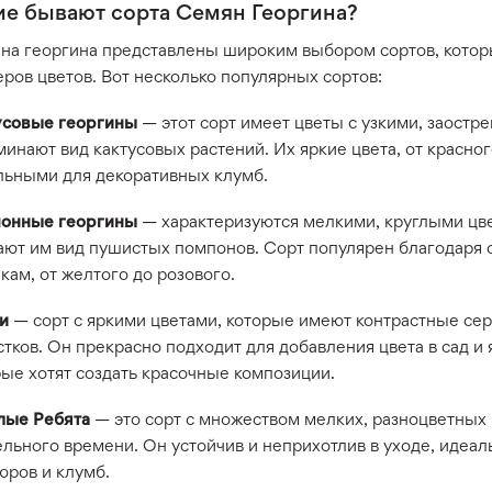
ие бывают сорта Семян Георгина?
на георгина представлены широким выбором сортов, котор
ров цветов. Вот несколько популярных сортов:
усовые георгины
— этот сорт имеет цветы с узкими, заостр
инают вид кактусовых растений. Их яркие цвета, от красно
льными для декоративных клумб.
онные георгины
— характеризуются мелкими, круглыми цве
ают им вид пушистых помпонов. Сорт популярен благодаря
кам, от желтого до розового.
ди
— сорт с яркими цветами, которые имеют контрастные се
тков. Он прекрасно подходит для добавления цвета в сад и
рые хотят создать красочные композиции.
лые Ребята
— это сорт с множеством мелких, разноцветных 
льного времени. Он устойчив и неприхотлив в уходе, идеал
юров и клумб.