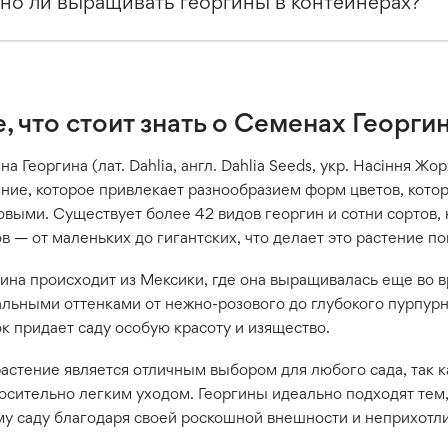
о ли выращивать георгины в контейнерах?
, что стоит знать о Семенах Георги
а Георгина (лат. Dahlia, англ. Dahlia Seeds, укр. Насіння 
ение, которое привлекает разнообразием форм цветов, кото
выми. Существует более 42 видов георгин и сотни сортов, 
в — от маленьких до гигантских, что делает это растение 
ина происходит из Мексики, где она выращивалась еще во в
льными оттенками от нежно-розового до глубокого пурпурно
к придает саду особую красоту и изящество.
растение является отличным выбором для любого сада, так 
осительно легким уходом. Георгины идеально подходят тем,
му саду благодаря своей роскошной внешности и неприхотли