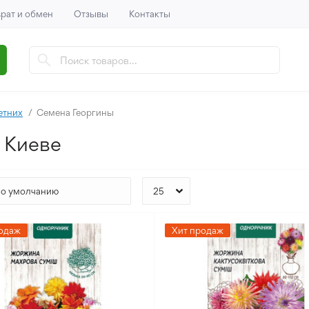
рат и обмен
Отзывы
Контакты
етних
Семена Георгины
 Киеве
одаж
Хит продаж