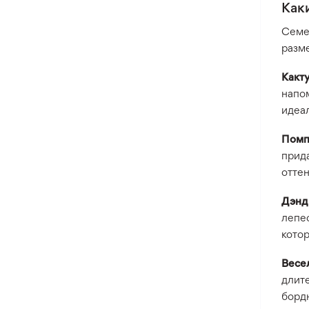
Как
Семе
разме
Какт
напом
идеа
Помп
прид
оттен
Дэн
лепес
кото
Весе
длите
борд