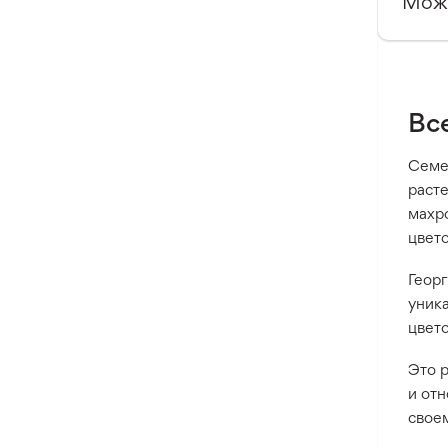
Можн
Все
Семен
раст
махро
цвето
Георг
уника
цвето
Это 
и отн
свое