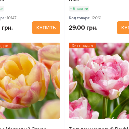
ии
В наличии
ара:
10147
Код товара:
12061
 грн.
29.00 грн.
КУПИТЬ
КУ
одаж
Хит продаж