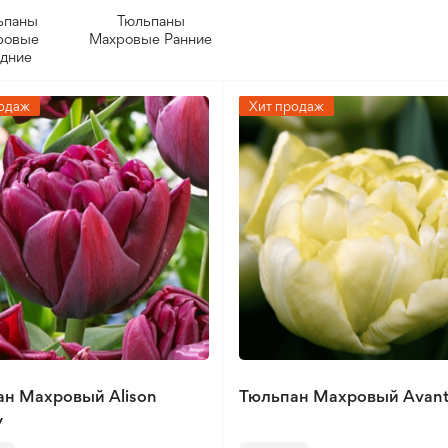
ьпаны
Тюльпаны
ровые
Махровые Ранние
дние
одаж
Хит продаж
ан Махровый Alison
Тюльпан Махровый Avant
y