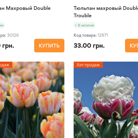
ан Махровый Double
Тюльпан махровый Doubl
Trouble
ии
В наличии
ара:
30126
Код товара:
12871
 грн.
33.00 грн.
КУПИТЬ
КУ
одаж
Хит продаж