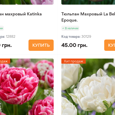
н махровый Katinka
Тюльпан Махровый La Bel
Epoque.
ии
В наличии
ара:
12882
Код товара:
30129
 грн.
45.00 грн.
КУПИТЬ
КУ
одаж
Хит продаж