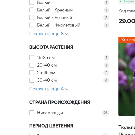
Анемона
Аллиум Гигантский
В налич
Белый
1
Семена Сельдерей
Книфофия
Ирисы Бородатые (Германика)
Семена Тыквы
Белый - Красный
1
Безвременник (Колхикум)
Аллиумы Декоративные
Код тов
Семена Стевии
Сангвинария
Ирис Пумила
Белый - Розовый
Семена Фасоли
2
Калла
29.00
Семена Укропа
Белый - Фиолетовый
1
Юкка
Ликорис
Семена Черемши
Показать еще 8
Мускарии
Хит пр
Семена Шпината
Полиантес
ВЫСОТА РАСТЕНИЯ
Семена Щавеля
Ранункулюс Лютик
15-35 см
1
Тигридия
20-40 см
1
25-35 см
2
Фритиллярии
30-40 см
4
Цикламен
Показать еще 4
Гладиолус
Лилия
Гладиолус Крупноцветковый
СТРАНА ПРОИСХОЖДЕНИЯ
Прочие луковичные
Гладиолус Миниатюрный
Лилия ОТ Гибрид
Нидерланды
21
Хионодокса
Лилия Махровая
ПЕРИОД ЦВЕТЕНИЯ
Тюльп
Бегония
Лилия Азиатская
Diamo