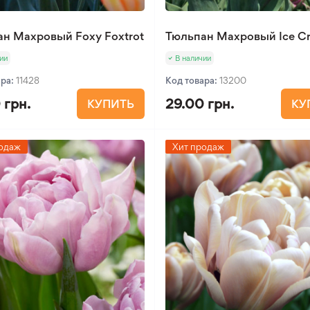
н Махровый Foxy Foxtrot
Тюльпан Махровый Ice C
ии
В наличии
ара:
11428
Код товара:
13200
 грн.
29.00 грн.
КУПИТЬ
КУ
одаж
Хит продаж