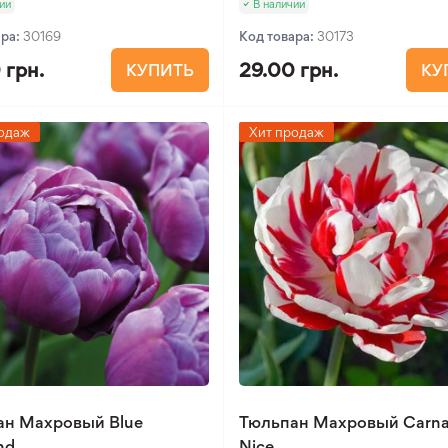
ии
В наличии
ара:
30169
Код товара:
30173
 грн.
29.00 грн.
КУПИТЬ
КУ
одаж
Хит продаж
ан Махровый Blue
Тюльпан Махровый Carna
nd
Nice