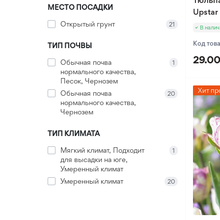
Тюльп
Оксалис
МЕСТО ПОСАДКИ
Upstar
Такка
Открытый грунт
21
В налич
Хлидантус
Код тов
ТИП ПОЧВЫ
Хохлатка
29.00
Обычная почва
1
Иксия
нормального качества,
Фрезия
Песок, Чернозем
Хит пр
Эукомис
Обычная почва
20
нормального качества,
Чернозем
ТИП КЛИМАТА
Мягкий климат, Подходит
1
для высадки на юге,
Умеренный климат
Умеренный климат
20