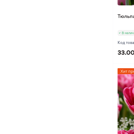
Тюльпа
В налич
Код тов
33.00
Хит пр