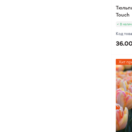
Тюльп
Touch
В налич
Код тов
36.00
Хит пр