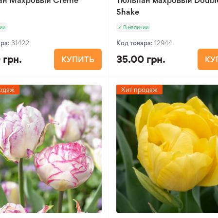
ан Махровый Creme
Тюльпан махровый Doubl
Shake
ии
В наличии
ара:
31422
Код товара:
12944
 грн.
35.00 грн.
КУПИТЬ
КУ
одаж
Хит продаж