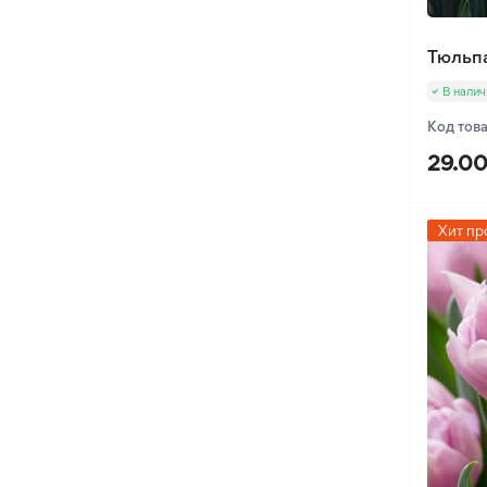
Тюльпа
В налич
Код тов
29.00
Хит пр