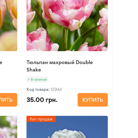
e
Тюльпан махровый Double
Shake
В наличии
Код товара:
12944
35.00 грн.
ПИТЬ
КУПИТЬ
Хит продаж