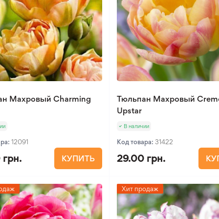
ан Махровый Charming
Тюльпан Махровый Crem
Upstar
ии
В наличии
ара:
12091
Код товара:
31422
 грн.
29.00 грн.
КУПИТЬ
КУ
одаж
Хит продаж