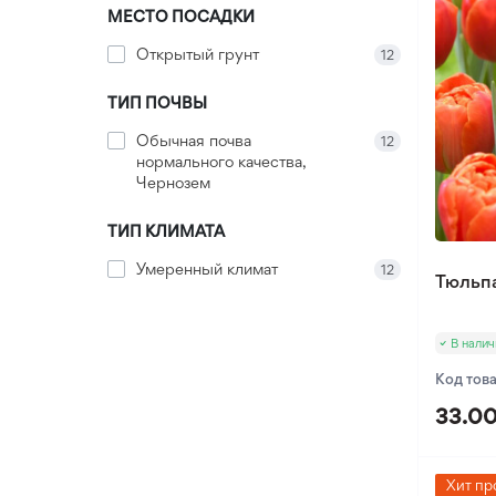
Оксалис
МЕСТО ПОСАДКИ
Такка
Открытый грунт
12
Хлидантус
ТИП ПОЧВЫ
Хохлатка
Обычная почва
12
Иксия
нормального качества,
Фрезия
Чернозем
Эукомис
ТИП КЛИМАТА
Умеренный климат
12
Тюльп
В налич
Код тов
33.00
Хит пр