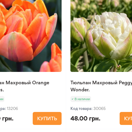
ан Махровый Orange
Тюльпан Махровый Pegg
s.
Wonder.
ии
В наличии
ара:
13206
Код товара:
30065
 грн.
48.00 грн.
КУПИТЬ
КУ