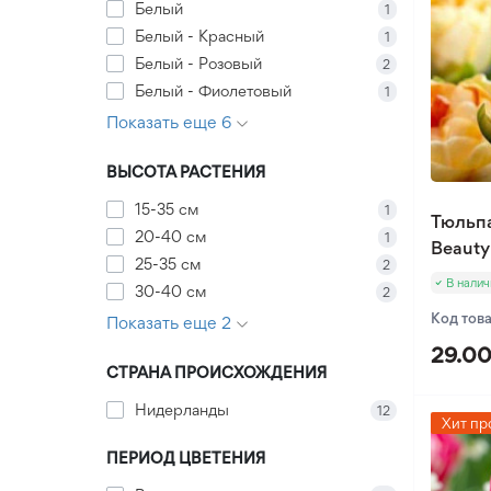
Анемона
Аллиум Гигантский
Белый
1
Семена Сельдерей
Книфофия
Ирисы Бородатые (Германика)
Семена Тыквы
Белый - Красный
1
Безвременник (Колхикум)
Аллиумы Декоративные
Семена Стевии
Сангвинария
Ирис Пумила
Белый - Розовый
Семена Фасоли
2
Калла
Семена Укропа
Белый - Фиолетовый
1
Юкка
Ликорис
Семена Черемши
Показать еще 6
Мускарии
Семена Шпината
Полиантес
ВЫСОТА РАСТЕНИЯ
Семена Щавеля
Ранункулюс Лютик
15-35 см
1
Тюльп
Тигридия
20-40 см
1
Beauty
25-35 см
2
Фритиллярии
В налич
30-40 см
2
Цикламен
Код тов
Показать еще 2
Гладиолус
29.00
Лилия
Гладиолус Крупноцветковый
СТРАНА ПРОИСХОЖДЕНИЯ
Прочие луковичные
Гладиолус Миниатюрный
Лилия ОТ Гибрид
Нидерланды
12
Хит пр
Хионодокса
Лилия Махровая
ПЕРИОД ЦВЕТЕНИЯ
Бегония
Лилия Азиатская