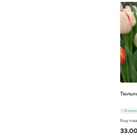
Тюльп
В налич
Код тов
33.00