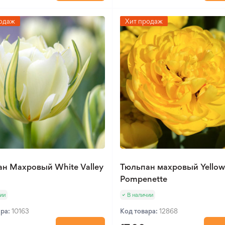
одаж
Хит продаж
н Махровый White Valley
Тюльпан махровый Yello
Pompenette
ии
В наличии
ара:
10163
Код товара:
12868