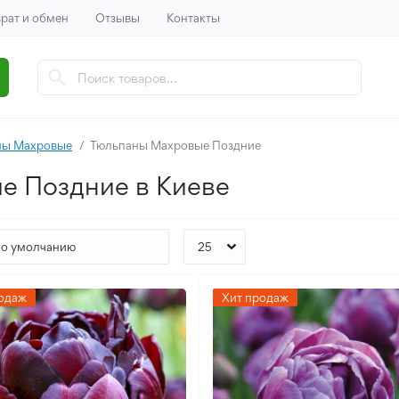
рат и обмен
Отзывы
Контакты
ны Махровые
Тюльпаны Махровые Поздние
е Поздние в Киеве
одаж
Хит продаж