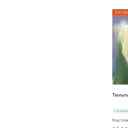
Хит пр
Тюльпа
В налич
Код тов