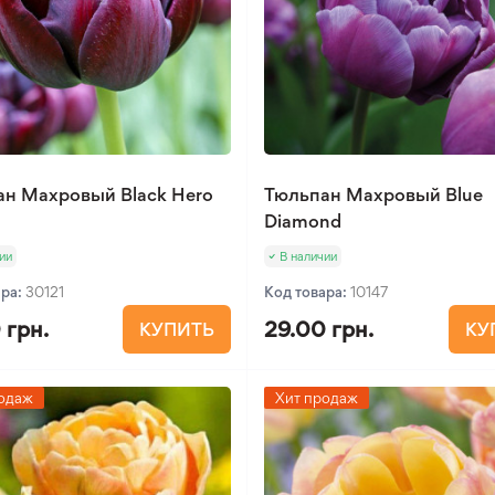
ан Махровый Black Hero
Тюльпан Махровый Blue
Diamond
ии
В наличии
ара:
30121
Код товара:
10147
 грн.
29.00 грн.
КУПИТЬ
КУ
одаж
Хит продаж