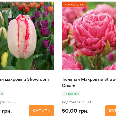
Хит продаж
ан махровый Showroom
Тюльпан Махровый Straw
Cream
ии
В наличии
ара:
12886
Код товара:
31541
 грн.
50.00 грн.
КУПИТЬ
КУ