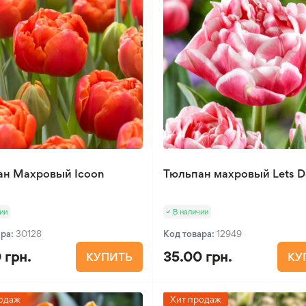
ан Махровый Icoon
Тюльпан махровый Lets 
ии
В наличии
ара:
30128
Код товара:
12949
 грн.
35.00 грн.
КУПИТЬ
КУ
одаж
Хит продаж