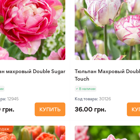
н махровый Double Sugar
Тюльпан Махровый Doub
Touch
ии
В наличии
ара:
12945
Код товара:
30126
 грн.
36.00 грн.
КУПИТЬ
КУ
одаж