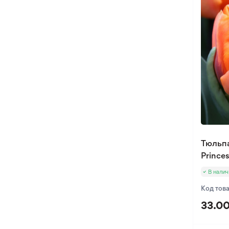
Тюльп
Princes
В налич
Код тов
33.00