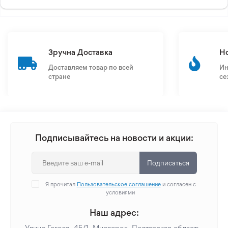
Зручна Доставка
Н
Доставляем товар по всей
Ин
стране
се
Подписывайтесь на новости и акции:
Подписаться
Я прочитал
Пользовательское соглашение
и согласен с
условиями
Наш адрес:
Улица Гоголя, 45/1, Миргород, Полтавская область,