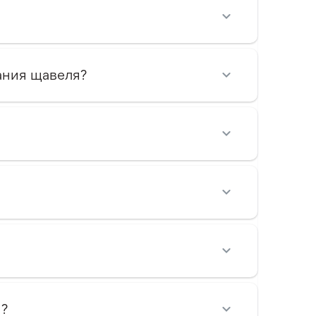
ания щавеля?
я?