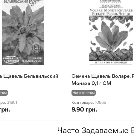
а Щавель Бельвильский
Семена Щавель Воларе. 
Монаха 0,1 г СМ
ичии
Нет в наличии
ара:
31881
Код товара:
10565
грн.
9.90 грн.
Часто Задаваемые 