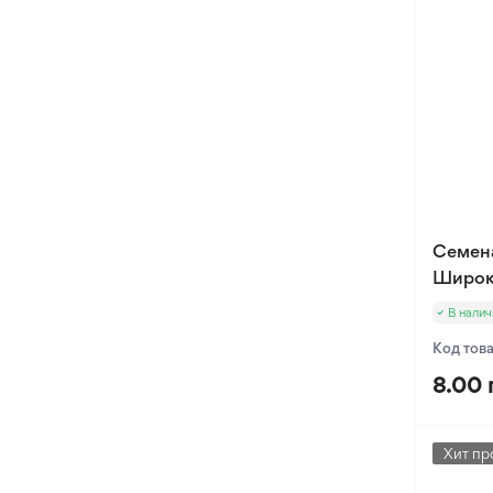
Оксалис
Такка
Хлидантус
Хохлатка
Иксия
Фрезия
Эукомис
Семен
Широк
В налич
Код тов
8.00 
Хит пр