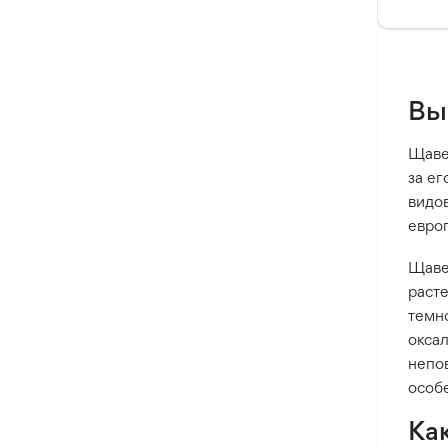
Вы
Щавел
за е
видов
европ
Щаве
расте
темно
окса
непо
особ
Ка