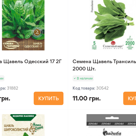
а Щавель Одесский 17 2Г
Семена Щавель Трансил
2000 Шт.
ии
В наличии
ара:
31882
Код товара:
30542
грн.
11.00 грн.
КУПИТЬ
КУ