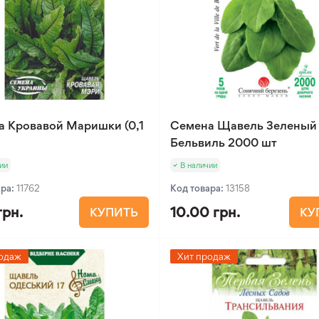
а Кровавой Маришки (0,1
Семена Щавель Зеленый
Бельвиль 2000 шт
ии
В наличии
ара:
11762
Код товара:
13158
грн.
10.00 грн.
КУПИТЬ
КУ
одаж
Хит продаж