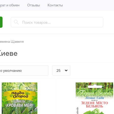
рат и обмен
Отзывы
Контакты
емена Щавеля
Киеве