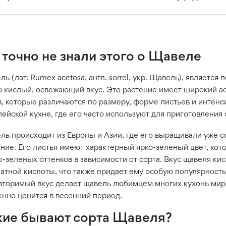
 точно не знали этого о Щавеле
ь (лат. Rumex acetosa, англ. sorrel, укр. Щавель), являетс
го кислый, освежающий вкус. Это растение имеет широкий а
, которые различаются по размеру, форме листьев и интенс
ейской кухне, где его часто используют для приготовления с
ль происходит из Европы и Азии, где его выращивали уже с
ние. Его листья имеют характерный ярко-зеленый цвет, кот
-зеленых оттенков в зависимости от сорта. Вкус щавеля ки
латной кислоты, что также придает ему особую популярност
вторимый вкус делает щавель любимцем многих кухонь мира,
енно ценится в весенний период.
кие бывают сорта Щавеля?