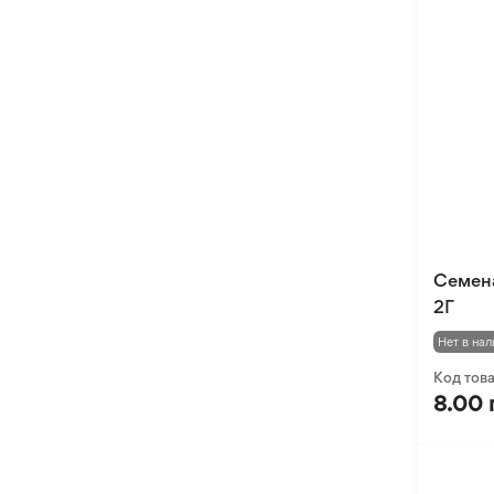
Семен
2Г
Нет в нал
Код тов
8.00 