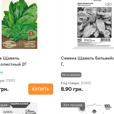
а Щавель
Семена Щавель Бельвийс
олистный 2Г
Г,
ии
Нет в наличии
ара:
31883
Код товара:
20482
грн.
8.90 грн.
КУПИТЬ
одаж
Хит продаж