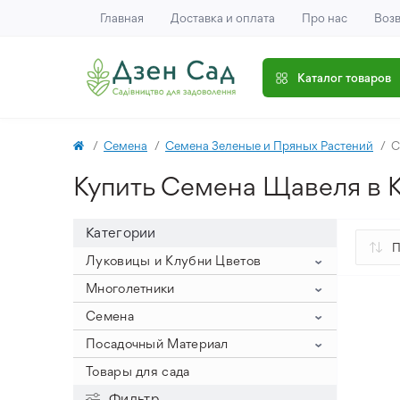
Главная
Доставка и оплата
Про нас
Возв
Каталог товаров
Семена
Семена Зеленые и Пряных Растений
С
Купить Семена Щавеля в 
Категории
Луковицы и Клубни Цветов
Гиацинты
Многолетники
Крокусы
Гиацинт на выгонку (крупный
Клематис
Семена
размер луковицы)
Нарцисс
Крокус Ботанический
Пионы
Семена Овощей
Посадочный Материал
Гиацинты Махровые
Тюльпаны
Крокус Крупноцветный
Нарциссы букетные
Айстра
Древовидные пионы
Семена Цветов
Семена Арахиса
Лук Севок
Товары для сада
Гиацинты Садовые
Аллиум
Крокус Осенний
Нарциссы Корончатые
Тюльпан Зеленоцветковый
Астильба
Пионы ИТО
Семена Арбуза и Дыни
Семена Баклажанов
Семена Цветов Однолетних
Посадочный Картофель
Фильтр