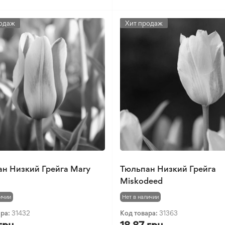
одаж
Хит продаж
н Низкий Грейга Mary
Тюльпан Низкий Грейга
Miskodeed
ичии
Нет в наличии
ара:
31432
Код товара:
31363