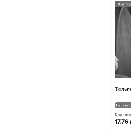
Хит пр
Тюльпа
Нет в нал
Код тов
17.76 