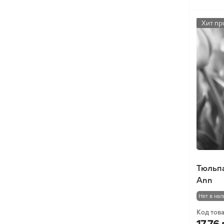
Хит пр
Тюльпа
Ann
Нет в нал
Код тов