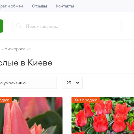
рат и обмен
Отзывы
Контакты
ны Низкорослые
слые в Киеве
одаж
Хит продаж