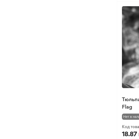
Тюльп
Flag
Нет в нал
Код тов
18.87 