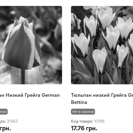
ан Низкий Грейга German
Тюльпан низкий Грейга Gr
Bettina
ичии
Нет в наличии
ара:
31362
Код товара:
10188
грн.
17.76 грн.