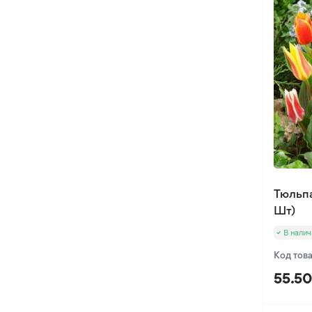
Оксалис
Такка
Хлидантус
Хохлатка
Иксия
Фрезия
Эукомис
Тюльп
Шт)
В налич
Код тов
55.50