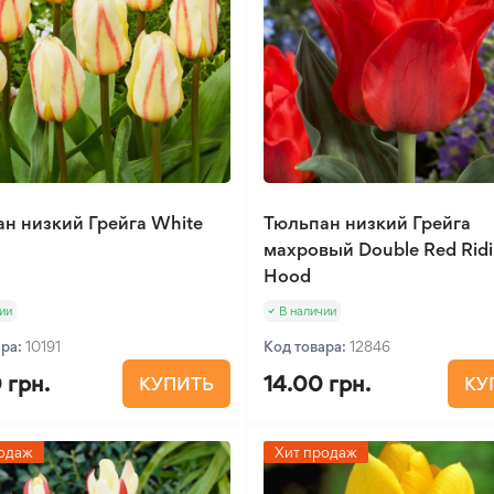
н низкий Грейга White
Тюльпан низкий Грейга
махровый Double Red Rid
Hood
ии
В наличии
ара:
10191
Код товара:
12846
 грн.
14.00 грн.
КУПИТЬ
КУ
одаж
Хит продаж