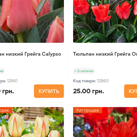
н низкий Грейга Calypso
Тюльпан низкий Грейга Or
ии
В наличии
ара:
12841
Код товара:
12860
 грн.
25.00 грн.
КУПИТЬ
КУ
одаж
Хит продаж