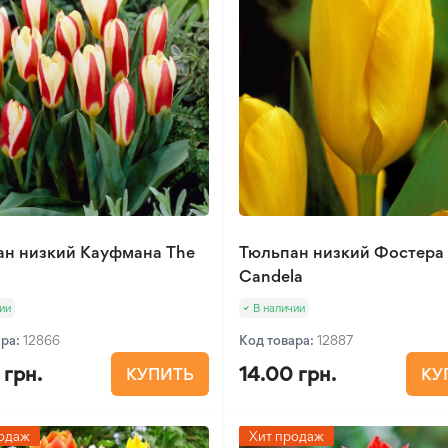
ан низкий Кауфмана The
Тюльпан низкий Фостера
Candela
ии
В наличии
ара:
12866
Код товара:
12887
 грн.
14.00 грн.
КУПИТЬ
КУ
одаж
Хит продаж