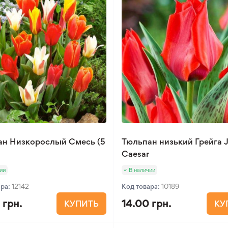
ан Низкорослый Смесь (5
Тюльпан низький Грейга J
Caesar
ии
В наличии
ара:
12142
Код товара:
10189
 грн.
14.00 грн.
КУПИТЬ
КУ