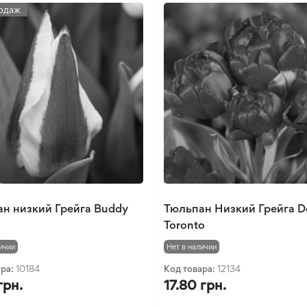
одаж
н низкий Грейга Buddy
Тюльпан Низкий Грейга D
Toronto
ичии
Нет в наличии
ара:
10184
Код товара:
12134
грн.
17.80 грн.