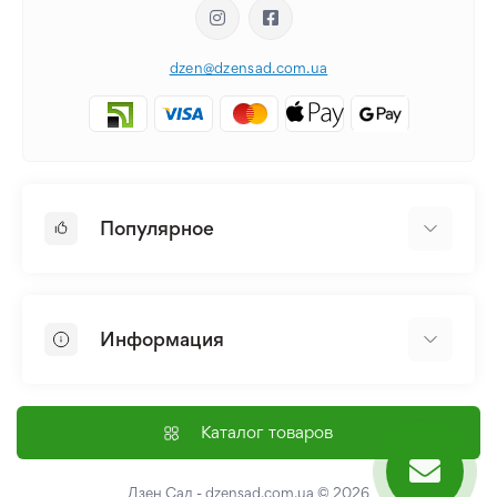
dzen@dzensad.com.ua
Популярное
Луковицы и Клубни Цветов
Многолетники
Информация
Лилия
Пионы
Главная
Семена
Доставка и оплата
Каталог товаров
Лилейник
Контакты
Про нас
Дзен Сад - dzensad.com.ua
© 2026