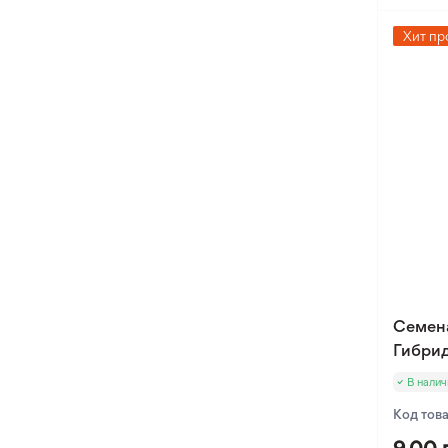
Хит пр
Семен
Гибрид
В налич
Код тов