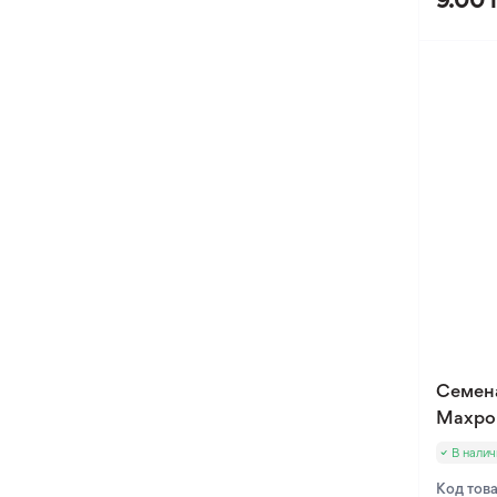
9.00 
Семен
Махров
В налич
Код тов