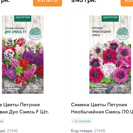
грн.
9.45 грн.
КУПИТЬ
КУ
а Цветы Петуния
Семена Цветы Петуния
ая Дуо Смесь F Шт.
Необычайная Смесь (10 Ш
ии
В наличии
ара:
21446
Код товара:
21448