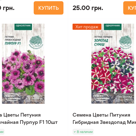
 грн.
25.00 грн.
КУПИТЬ
КУ
Хит продаж
а Цветы Петуния
Семена Цветы Питуния
чайная Пурпур F1 10шт
Гибридная Звездопад Мик
ии
В наличии