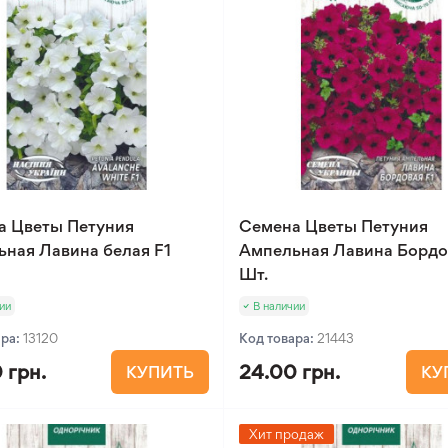
а Цветы Петуния
Семена Цветы Петуния
ная Лавина белая F1
Ампельная Лавина Бордо
Шт.
ии
В наличии
ара:
13120
Код товара:
21443
 грн.
24.00 грн.
КУПИТЬ
КУ
Хит продаж