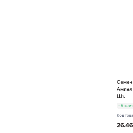
Оксалис
Такка
Хлидантус
Хохлатка
Иксия
Фрезия
Эукомис
Семен
Ампел
Шт.
В налич
Код тов
26.46