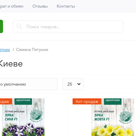
рат и обмен
Отзывы
Контакты
етних
Семена Петунии
Киеве
одаж
Хит продаж