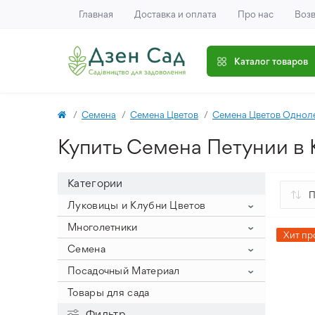
Главная
Доставка и оплата
Про нас
Возв
Каталог товаров
Семена
Семена Цветов
Семена Цветов Однол
Купить Семена Петунии в 
Категории
Луковицы и Клубни Цветов
Гиацинты
Многолетники
Хит пр
Крокусы
Гиацинт на выгонку (крупный
Клематис
Семена
размер луковицы)
Нарцисс
Крокус Ботанический
Пионы
Семена Овощей
Посадочный Материал
Гиацинты Махровые
Тюльпаны
Крокус Крупноцветный
Нарциссы букетные
Айстра
Древовидные пионы
Семена Цветов
Семена Арахиса
Лук Севок
Товары для сада
Гиацинты Садовые
Аллиум
Крокус Осенний
Нарциссы Корончатые
Тюльпан Зеленоцветковый
Астильба
Пионы ИТО
Семена Баклажанов
Семена Цветов Однолетних
Посадочный Картофель
Фильтр