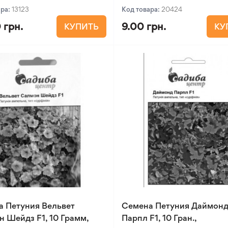
ара:
13123
Код товара:
20424
 грн.
9.00 грн.
КУПИТЬ
КУ
а Петуния Вельвет
Семена Петуния Даймон
 Шейдз F1, 10 Грамм,
Парпл F1, 10 Гран.,