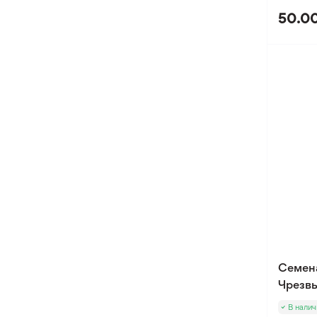
50.00
Семен
Чрезвы
В налич