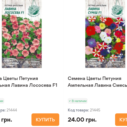
а Цветы Петуния
Семена Цветы Петуния
ьная Лавина Лососева F1
Ампельная Лавина Смесь
ии
В наличии
ара:
21444
Код товара:
21445
 грн.
24.00 грн.
КУПИТЬ
КУ