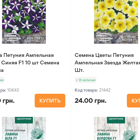
а Петуния Ампельная
Семена Цветы Петуния
 Синяя F1 10 шт Семена
Ампельная Звезда Желтая
на
Шт.
ии
В наличии
ара:
10643
Код товара:
21442
 грн.
24.00 грн.
КУПИТЬ
КУ