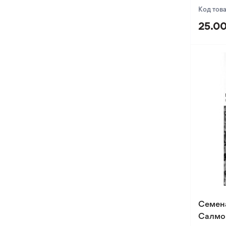
Код тов
25.00
Семен
Салмон