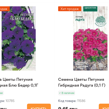
одаж
Хит продаж
а Цветы Петуния
Семена Цветы Петуния
ная Блю Бедер 0,1Г
Гибридная Радуга (0,1 Г)
ии
В наличии
ара:
10785
Код товара:
11586