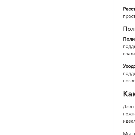
Расс
прост
Пол
Поли
подд
влаж
Уход:
подд
позв
Ка
Дзен
нежно
идеа
Мы т