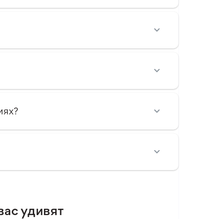
иях?
вас удивят