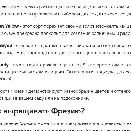
ion
- имеет ярко-красные цветы с насыщенным оттенком, что
вет делает его прекрасным выбором для тех, кто хочет соз
n Yellow
- этот сорт поражает своими золотисто-жёлтыми ц
гию. Он прекрасно подходит для создания солнечных и радо
 Bayou
- отличается цветами нежно-фиолетового или синего о
вания. Этот сорт подходит для тех, кто ценит уникальные 
Lady
- имеет нежно-розовые цветы с лёгким кремовым оттен
ости цветочным композициям. Он идеально подходит для со
мблей.
сорта Фрезии демонстрируют разнообразие цветов и оттенко
озиции в вашем саду или на подоконнике.
к выращивать Фрезию?
щивание Фрезии может стать прекрасным дополнением к в
одаря её нежным и ароматным цветам. Вот несколько важны