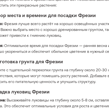
стить эти прекрасные растения:
ор места и времени для посадки Фрезии
о:
Фрезия лучше всего растёт на хорошо освещённых участк
 Важно выбрать место с хорошо дренированным грунтом, так
ожет привести к гниению луковиц.
я:
Оптимальное время для посадки Фрезии — ранняя весна и
шо укорениться и обеспечит обильное цветение в нужный се
готовка грунта для Фрезии
те с тщательной перекопки грунта на глубину около 20-30 с
тствия, которые могут помешать росту растений. Добавьте 
ить его питательную ценность и улучшить структуру.
адка луковиц Фрезии
на:
Высаживайте луковицы на глубину около 5-8 см, оставл
а. Это обеспечит оптимальные условия для роста и цветени