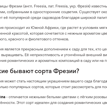
ицы Фрезии (англ. Freesia, лат. Freesia, укр. Фрезія) изв
ами, собранными в односторонние соцветия. Существует око
ет её популярной среди садоводов благодаря широкой палит
я происходит из Южной Африки, где растет в условиях мягк
енной красотой, которая сочетается с нежным ароматом цве
ого, красного и фиолетового оттенков.
ия является прекрасным дополнением к саду для тех, кто ц
о выращивать. Её неприхотливость и утончённый внешний в
ания романтических и ароматных композиций в саду или на 
кие бывают сорта Фрезии?
ия может стать настоящим украшением вашего сада благод
лько популярных сортов, которые стоит рассмотреть для по
rina
- отличается нежными белыми цветами с лёгким розовым
чённости. Этот сорт идеален для создания романтических ц