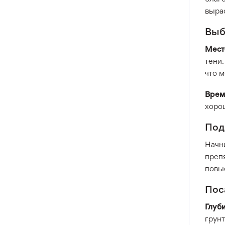
выра
Выб
Мест
тени.
что м
Врем
хоро
Под
Начни
препя
повыс
Пос
Глуби
грунт