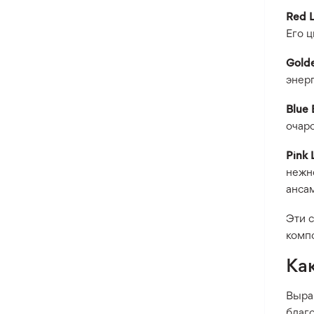
Red L
Его ц
Golde
энер
Blue
очаро
Pink 
нежн
анса
Эти 
комп
Ка
Выра
благ