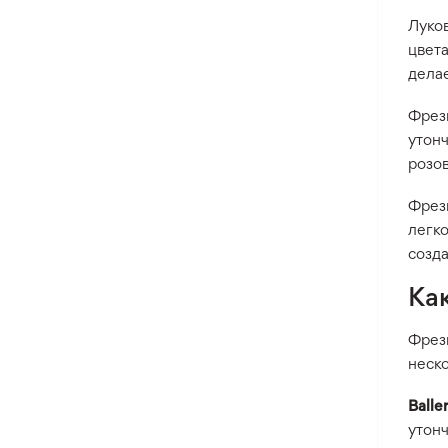
Луков
Оксалис
цвет
Такка
дела
Хлидантус
Фрези
Хохлатка
утонч
Иксия
розов
Фрезия
Фрез
Эукомис
легк
созд
Ка
Фрез
неско
Balle
утон