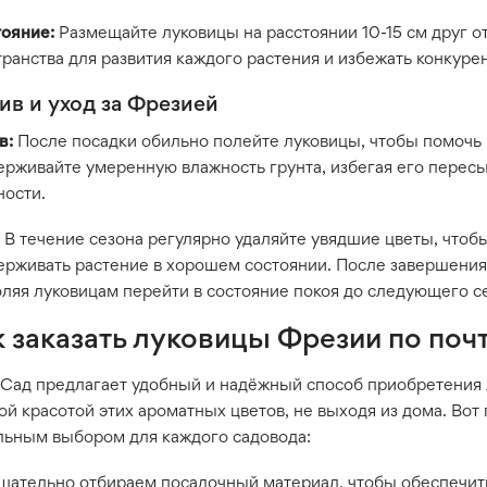
тояние:
Размещайте луковицы на расстоянии 10-15 см друг от
ранства для развития каждого растения и избежать конкуре
ив и уход за Фрезией
в:
После посадки обильно полейте луковицы, чтобы помочь
ерживайте умеренную влажность грунта, избегая его пересы
ности.
В течение сезона регулярно удаляйте увядшие цветы, чтоб
ерживать растение в хорошем состоянии. После завершения
оляя луковицам перейти в состояние покоя до следующего с
к заказать луковицы Фрезии по поч
 Сад предлагает удобный и надёжный способ приобретения 
й красотой этих ароматных цветов, не выходя из дома. Вот
льным выбором для каждого садовода:
щательно отбираем посадочный материал, чтобы обеспечит