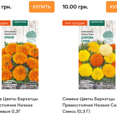
 грн.
10.00 грн.
КУПИТЬ
КУ
одаж
Хит продаж
а Цветы Бархатцы
Семена Цветы Бархатцы
стоячие Низкие
Прямостоячие Низкие Са
евые 0,3Г
Смесь (0,3 Г)