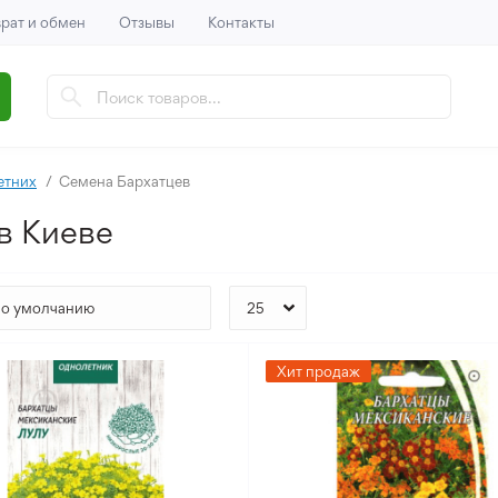
рат и обмен
Отзывы
Контакты
етних
Семена Бархатцев
в Киеве
Хит продаж