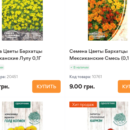
а Цветы Бархатцы
Семена Цветы Бархатцы
анские Лулу 0,1Г
Мексиканские Смесь (0,1 
ии
В наличии
ара:
20451
Код товара:
10761
грн.
9.00 грн.
КУПИТЬ
КУ
Хит продаж