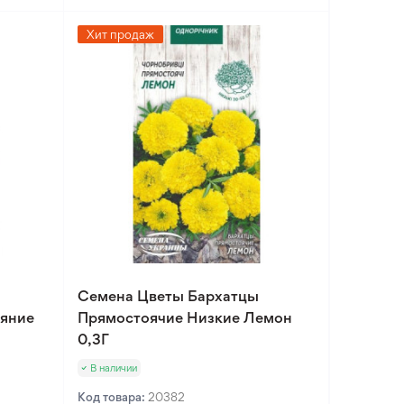
Хит продаж
Семена Цветы Бархатцы
ияние
Прямостоячие Низкие Лемон
0,3Г
В наличии
Код товара:
20382