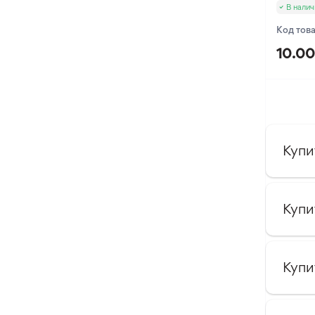
В налич
Код тов
10.00
Купи
Купи
Купи