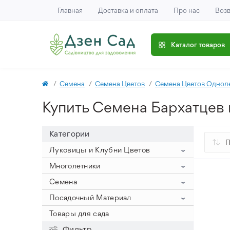
Главная
Доставка и оплата
Про нас
Возв
Каталог товаров
Семена
Семена Цветов
Семена Цветов Однол
Купить Семена Бархатцев 
Категории
Луковицы и Клубни Цветов
Гиацинты
Многолетники
Крокусы
Гиацинт на выгонку (крупный
Клематис
Семена
размер луковицы)
Нарцисс
Крокус Ботанический
Пионы
Семена Овощей
Посадочный Материал
Гиацинты Махровые
Тюльпаны
Крокус Крупноцветный
Нарциссы букетные
Айстра
Древовидные пионы
Семена Цветов
Семена Арахиса
Лук Севок
Товары для сада
Гиацинты Садовые
Аллиум
Крокус Осенний
Нарциссы Корончатые
Тюльпан Зеленоцветковый
Астильба
Пионы ИТО
Семена Баклажанов
Семена Цветов Однолетних
Посадочный Картофель
Фильтр