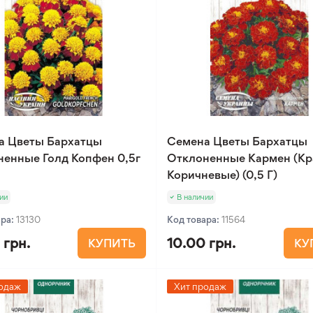
а Цветы Бархатцы
Семена Цветы Бархатцы
енные Голд Копфен 0,5г
Отклоненные Кармен (Кр
Коричневые) (0,5 Г)
ии
В наличии
ара:
13130
Код товара:
11564
 грн.
10.00 грн.
КУПИТЬ
КУ
одаж
Хит продаж