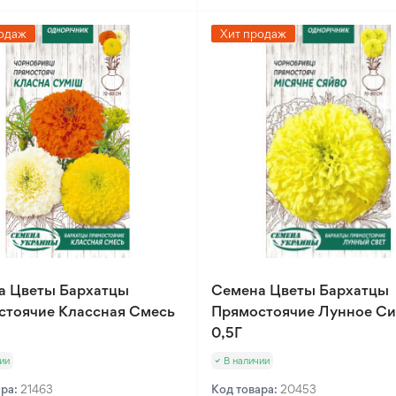
одаж
Хит продаж
а Цветы Бархатцы
Семена Цветы Бархатцы
стоячие Классная Смесь
Прямостоячие Лунное С
0,5Г
ии
В наличии
ара:
21463
Код товара:
20453