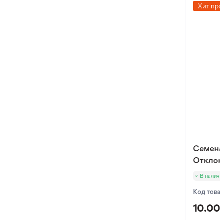
Хит пр
Семен
Отклон
В налич
Код тов
10.00