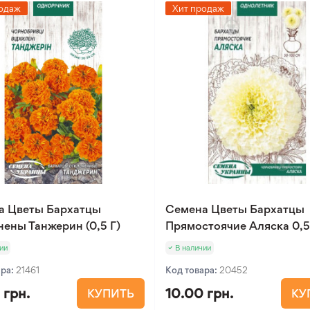
одаж
Хит продаж
а Цветы Бархатцы
Семена Цветы Бархатцы
ены Танжерин (0,5 Г)
Прямостоячие Аляска 0,
ии
В наличии
ара:
21461
Код товара:
20452
 грн.
10.00 грн.
КУПИТЬ
КУ