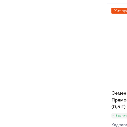
Хит пр
Семен
Прямо
(0,5 Г)
В налич
Код тов