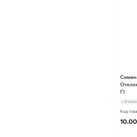
Оксалис
Такка
Хлидантус
Хохлатка
Иксия
Фрезия
Эукомис
Семен
Отклон
Г)
В налич
Код тов
10.00