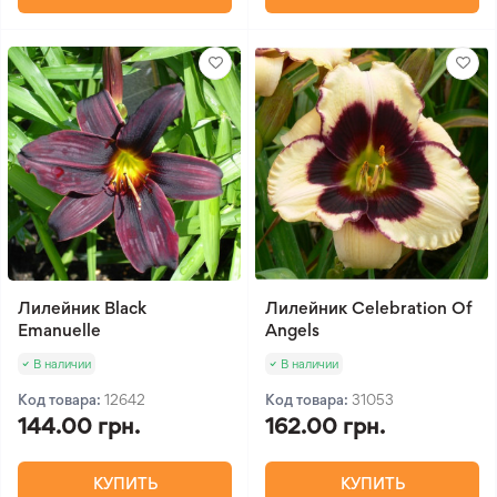
Лилейник Black
Лилейник Celebration Of
Emanuelle
Angels
В наличии
В наличии
Код товара:
12642
Код товара:
31053
144.00 грн.
162.00 грн.
КУПИТЬ
КУПИТЬ