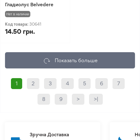
Гладиолус Belvedere
Нет в наличии
Код товара:
30641
14.50 грн.
Показать больше
1
2
3
4
5
6
7
8
9
>
>|
Зручна Доставка
Н