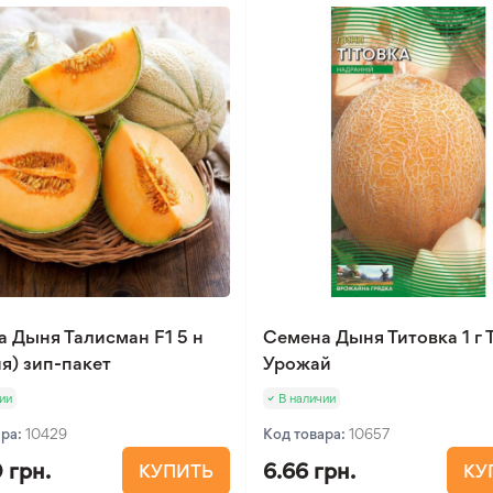
 Дыня Талисман F1 5 н
Семена Дыня Титовка 1 г
я) зип-пакет
Урожай
ии
В наличии
ара:
10429
Код товара:
10657
 грн.
6.66 грн.
КУПИТЬ
КУ