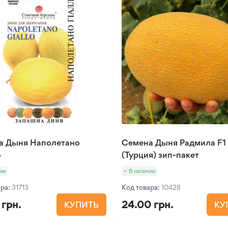
а Дыня Наполетано
Семена Дыня Радмила F1 
о
(Турция) зип-пакет
ии
В наличии
ара:
31713
Код товара:
10428
 грн.
24.00 грн.
КУПИТЬ
КУ