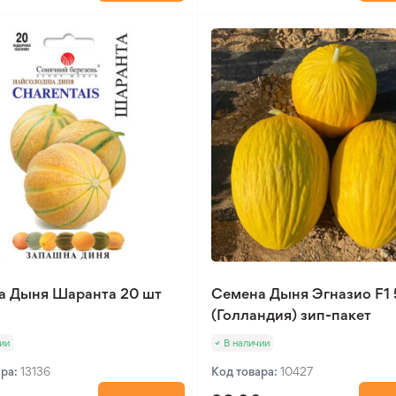
а Дыня Шаранта 20 шт
Семена Дыня Эгназио F1 
(Голландия) зип-пакет
ии
В наличии
ара:
13136
Код товара:
10427