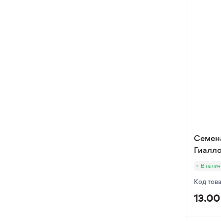
Семен
Гиалл
В налич
Код тов
13.00