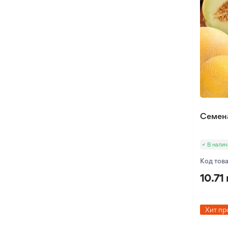
Оксалис
Такка
Хлидантус
Хохлатка
Иксия
Фрезия
Эукомис
Семен
В налич
Код тов
10.71 
Хит пр