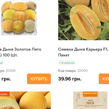
а Дыня Золотое Лето
Семена Дыня Карьера F1,
) 100 Шт.
Пакет
ии
В наличии
ара:
30368
Код товара:
32000
 грн.
39.96 грн.
КУПИТЬ
КУ
одаж