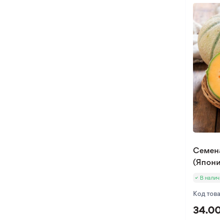
Семена
(Япони
В налич
Код тов
34.00