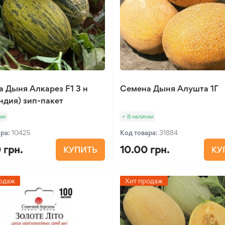
 Дыня Алкарез F1 3 н
Семена Дыня Алушта 1Г
ндия) зип-пакет
ии
В наличии
ара:
10425
Код товара:
31884
 грн.
10.00 грн.
КУПИТЬ
КУ
одаж
Хит продаж