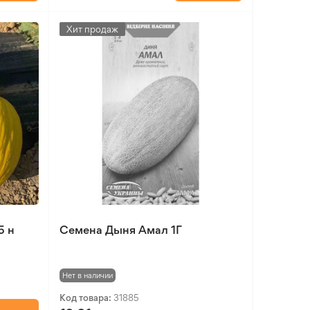
Хит продаж
5 н
Семена Дыня Амал 1Г
Нет в наличии
Код товара:
31885