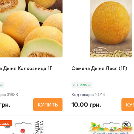
а Дыня Колхозница 1Г
Семена Дыня Леся (1Г)
ии
В наличии
ара:
31888
Код товара:
10714
грн.
10.00 грн.
КУПИТЬ
КУ
одаж