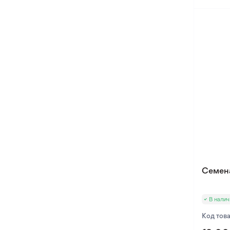
Семен
В налич
Код тов