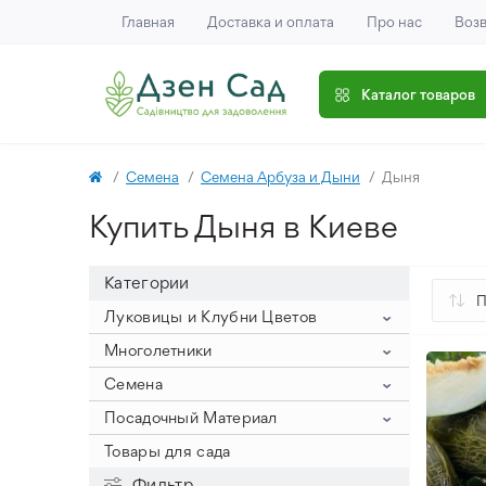
Главная
Доставка и оплата
Про нас
Возв
Каталог товаров
Семена
Семена Арбуза и Дыни
Дыня
Купить Дыня в Киеве
Категории
Луковицы и Клубни Цветов
Гиацинты
Многолетники
Крокусы
Гиацинт на выгонку (крупный
Клематис
Семена
размер луковицы)
Нарцисс
Крокус Ботанический
Пионы
Семена Овощей
Посадочный Материал
Гиацинты Махровые
Тюльпаны
Крокус Крупноцветный
Нарциссы букетные
Айстра
Древовидные пионы
Семена Цветов
Семена Арахиса
Лук Севок
Товары для сада
Гиацинты Садовые
Аллиум
Крокус Осенний
Нарциссы Корончатые
Тюльпан Зеленоцветковый
Астильба
Пионы ИТО
Семена Арбуза и Дыни
Семена Баклажанов
Семена Цветов Однолетних
Посадочный Картофель
Фильтр