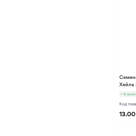
Семен
Хейла 
В налич
Код тов
13.00