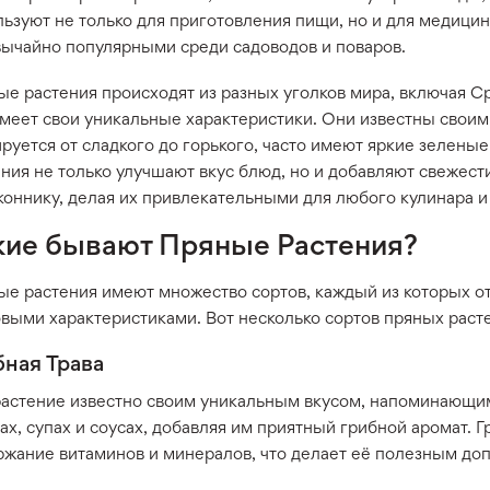
ьзуют не только для приготовления пищи, но и для медицин
вычайно популярными среди садоводов и поваров.
ые растения происходят из разных уголков мира, включая 
имеет свои уникальные характеристики. Они известны свои
руется от сладкого до горького, часто имеют яркие зелены
ния не только улучшают вкус блюд, но и добавляют свежест
коннику, делая их привлекательными для любого кулинара и
кие бывают Пряные Растения?
ые растения имеют множество сортов, каждый из которых о
овыми характеристиками. Вот несколько сортов пряных раст
бная Трава
растение известно своим уникальным вкусом, напоминающим
ах, супах и соусах, добавляя им приятный грибной аромат. 
ржание витаминов и минералов, что делает её полезным до