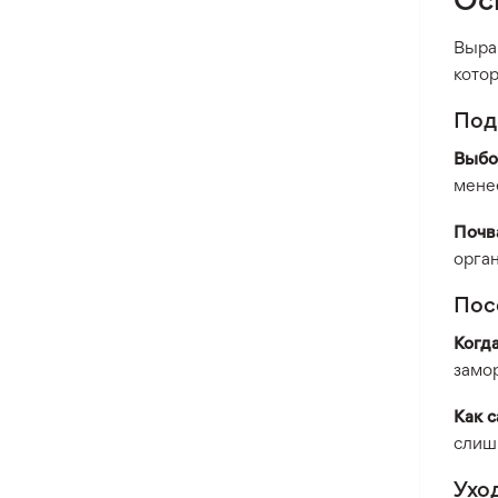
Выра
кото
Под
Выбо
менее
Почв
орга
Пос
Когда
замо
Как с
слишк
Ухо