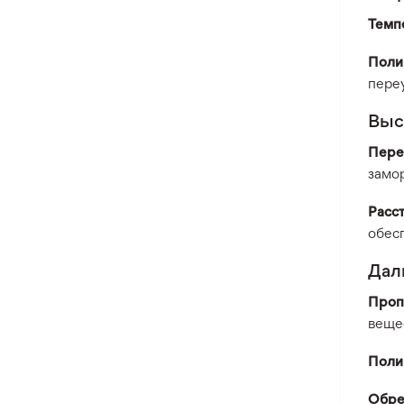
Темп
Поли
пере
Выс
Пере
замор
Расс
обес
Дал
Проп
вещес
Поли
Обре