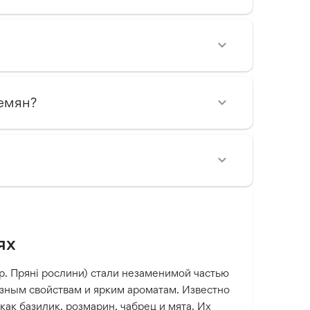
семян?
ях
укр. Пряні рослини) стали незаменимой частью
зным свойствам и ярким ароматам. Известно
ак базилик, розмарин, чабрец и мята. Их