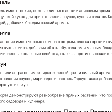
вель
ль имеет тонкие, нежные листья с легким анисовым аромато
узской кухне для приготовления соусов, супов и салатов. К
цей, добавляя блюдам свежий аромат.
елла
астение имеет черные семена с острым, слегка горьким вку
х кухнях мира, добавляя её к хлебу, салатам и мясным блюд
очисленные полезные свойства, включая противовоспалител
хун
н, или эстрагон, имеет ярко-зеленый цвет и сильный аромат
отовления соусов, маринадов и настоек. Тархун также доба
ркнуть их вкус.
сорта демонстрируют разнообразие пряных растений, что по
го садовода и кулинара.
новы выращивания Пряных Растен