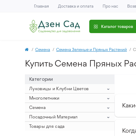
Главная
Доставка и оплата
Про нас
Возв
Каталог товаров
Семена
Семена Зеленые и Пряных Растений
С
Купить Семена Пряных Ра
Категории
Луковицы и Клубни Цветов
Гиацинты
Многолетники
Каки
Крокусы
Гиацинт на выгонку (крупный
Клематис
Семена
размер луковицы)
Нарцисс
Крокус Ботанический
Пионы
Семена Овощей
Посадочный Материал
Гиацинты Махровые
Тюльпаны
Крокус Крупноцветный
Нарциссы букетные
Айстра
Древовидные пионы
Семена Цветов
Семена Арахиса
Лук Севок
Товары для сада
Когд
Гиацинты Садовые
Аллиум
Крокус Осенний
Нарциссы Корончатые
Тюльпан Зеленоцветковый
Астильба
Пионы ИТО
Семена Арбуза и Дыни
Семена Баклажанов
Семена Цветов Однолетних
Посадочный Картофель