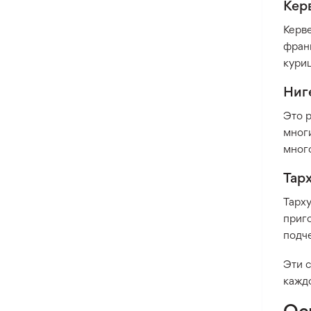
Кер
Оксалис
Керве
Такка
франц
Хлидантус
кури
Хохлатка
Ниг
Иксия
Это р
Фрезия
многи
Эукомис
мног
Тар
Тарху
приг
подче
Эти 
каждо
Ос