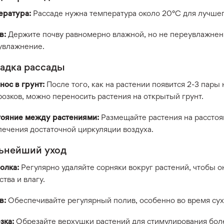
ература:
Рассаде нужна температура около 20°C для лучшег
в:
Держите почву равномерно влажной, но не переувлажнен
увлажнение.
адка рассады
нос в грунт:
После того, как на растении появится 2-3 пары
озков, можно переносить растения на открытый грунт.
тояние между растениями:
Размещайте растения на расстоян
печения достаточной циркуляции воздуха.
ьнейший уход
олка:
Регулярно удаляйте сорняки вокруг растений, чтобы о
тва и влагу.
в:
Обеспечивайте регулярный полив, особенно во время сух
зка:
Обрезайте верхушки растений для стимулирования боле