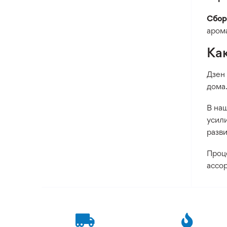
Сбор
арома
Ка
Дзен
дома
В на
усил
разв
Проце
ассор