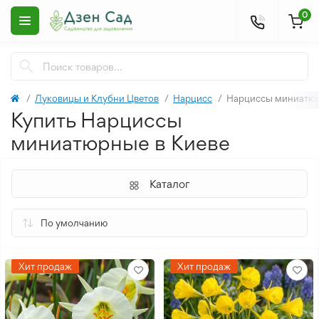
0
Луковицы и Клубни Цветов
Нарцисс
Нарциссы миниатю
Купить Нарциссы
миниатюрные в Киеве
Каталог
Хит продаж
Хит продаж