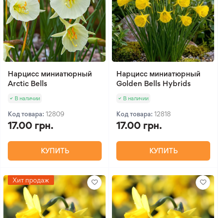
Нарцисс миниатюрный
Нарцисс миниатюрный
Arctic Bells
Golden Bells Hybrids
В наличии
В наличии
Код товара:
12809
Код товара:
12818
17.00 грн.
17.00 грн.
КУПИТЬ
КУПИТЬ
Хит продаж