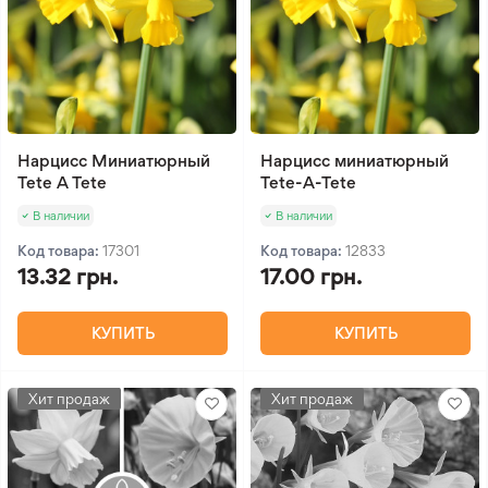
Нарцисс Миниатюрный
Нарцисс миниатюрный
Tete A Tete
Tete-A-Tete
В наличии
В наличии
Код товара:
17301
Код товара:
12833
13.32 грн.
17.00 грн.
КУПИТЬ
КУПИТЬ
Хит продаж
Хит продаж