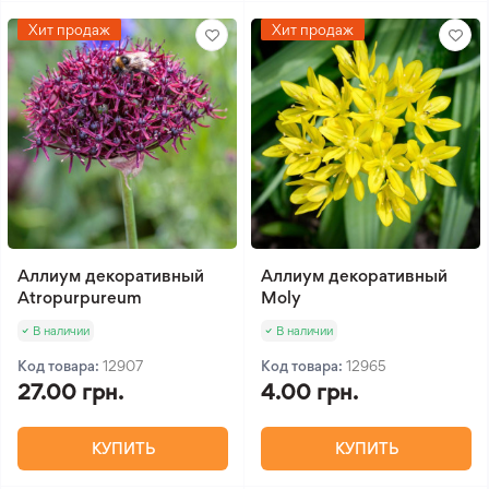
Хит продаж
Хит продаж
Аллиум декоративный
Аллиум декоративный
Atropurpureum
Moly
В наличии
В наличии
Код товара:
12907
Код товара:
12965
27.00 грн.
4.00 грн.
КУПИТЬ
КУПИТЬ