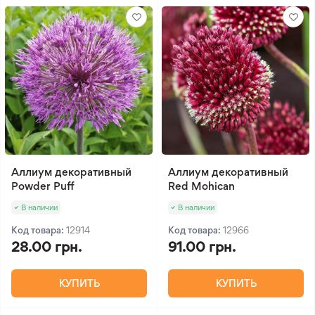
Аллиум декоративный
Аллиум декоративный
Powder Puff
Red Mohican
В наличии
В наличии
Код товара:
12914
Код товара:
12966
28.00 грн.
91.00 грн.
КУПИТЬ
КУПИТЬ