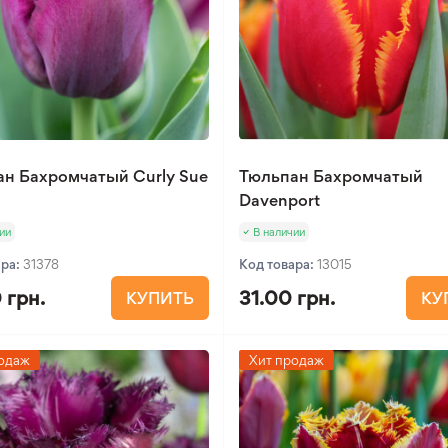
н Бахромчатый Curly Sue
Тюльпан Бахромчатый
Davenport
ии
В наличии
ара:
31378
Код товара:
13015
 грн.
31.00 грн.
КУПИТЬ
КУ
одаж
Хит продаж