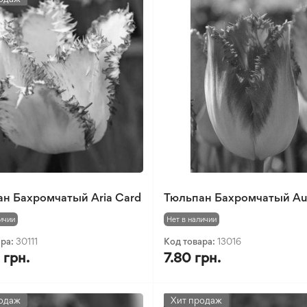
н Бахромчатый Aria Card
Тюльпан Бахромчатый Aux
ичии
Нет в наличии
ара:
30111
Код товара:
13016
 грн.
7.80 грн.
одаж
Хит продаж