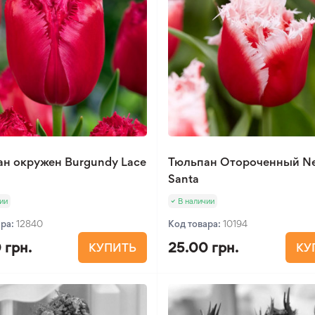
н окружен Burgundy Lace
Тюльпан Отороченный N
Santa
ии
В наличии
ара:
12840
Код товара:
10194
 грн.
25.00 грн.
КУПИТЬ
КУ