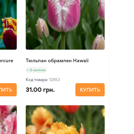
rcure
Тюльпан обрамлен Hawaii
В наличии
Код товара:
12853
31.00 грн.
ПИТЬ
КУПИТЬ