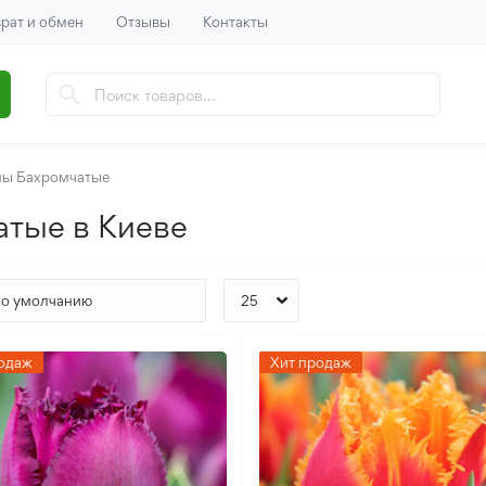
рат и обмен
Отзывы
Контакты
ны Бахромчатые
атые в Киеве
одаж
Хит продаж