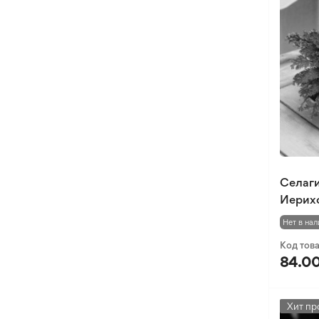
Селаги
Иерих
Нет в нал
Код тов
84.00
Хит пр