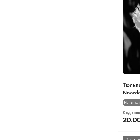
Тюльп
Noorde
Нет в нал
Код тов
20.00
Хит пр