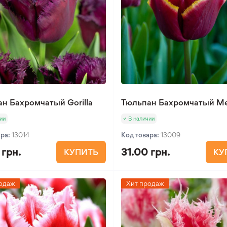
н Бахромчатый Gorilla
Тюльпан Бахромчатый Me
ии
В наличии
ара:
13014
Код товара:
13009
 грн.
31.00 грн.
КУПИТЬ
КУ
одаж
Хит продаж