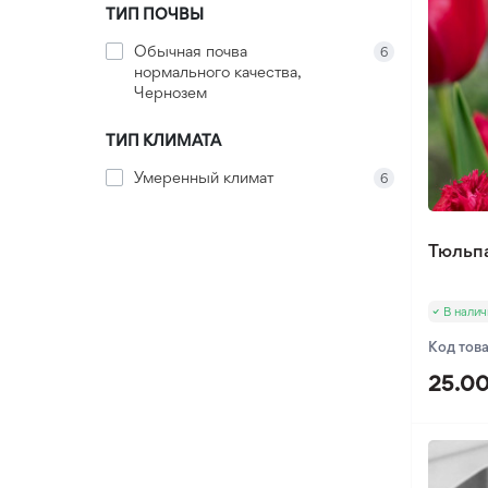
Оксалис
ТИП ПОЧВЫ
Такка
Обычная почва
6
нормального качества,
Хлидантус
Чернозем
Хохлатка
ТИП КЛИМАТА
Иксия
Фрезия
Умеренный климат
6
Эукомис
Тюльпа
В налич
Код тов
25.00