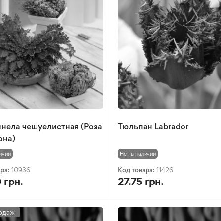
нела чешуелистная (Роза
Тюльпан Labrador
она)
ичии
Нет в наличии
ара:
10936
Код товара:
11426
 грн.
27.75 грн.
одаж