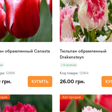
ан обрамленный Canasta
Тюльпан обрамленный
Drakensteyn
ии
В наличии
ара:
12888
Код товара:
12964
 грн.
26.00 грн.
КУПИТЬ
КУ
одаж
Хит продаж