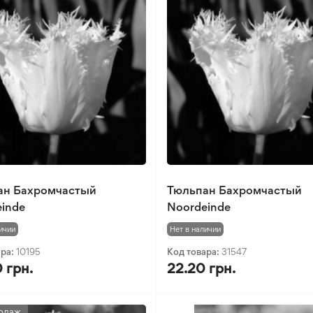
ан Бахромчастый
Тюльпан Бахромчастый
inde
Noordeinde
ичии
Нет в наличии
ара:
10195
Код товара:
31547
 грн.
22.20 грн.
одаж