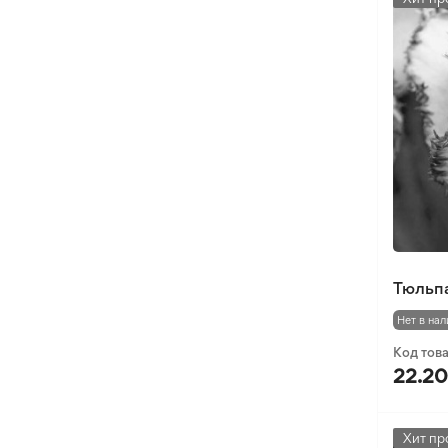
Тюльпа
Нет в нал
Код тов
22.20
Хит пр