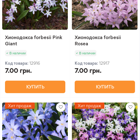
Хионодокса forbesii Pink
Хионодокса forbesii
Giant
Rosea
В наличии
В наличии
Код товара:
12916
Код товара:
12917
7.00 грн.
7.00 грн.
КУПИТЬ
КУПИТЬ
Хит продаж
Хит продаж