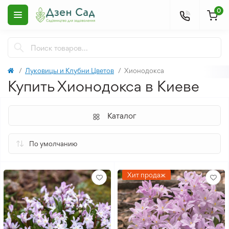
0
Луковицы и Клубни Цветов
Хионодокса
Купить Хионодокса в Киеве
Каталог
Хит продаж