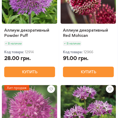
Аллиум декоративный
Аллиум декоративный
Powder Puff
Red Mohican
В наличии
В наличии
Код товара:
12914
Код товара:
12966
28.00 грн.
91.00 грн.
КУПИТЬ
КУПИТЬ
Хит продаж