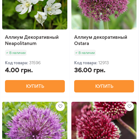
Аллиум Декоративный
Аллиум декоративный
Neapolitanum
Ostara
В наличии
В наличии
Код товара:
31596
Код товара:
12913
4.00 грн.
36.00 грн.
КУПИТЬ
КУПИТЬ