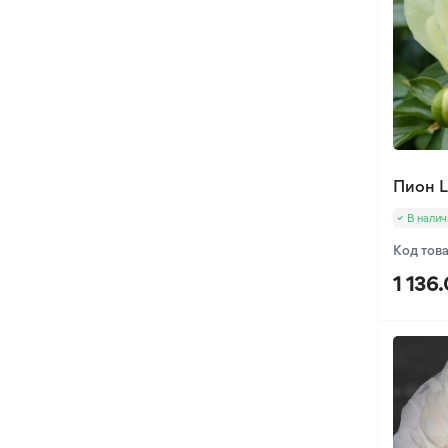
Пион L
В налич
Код тов
1 136