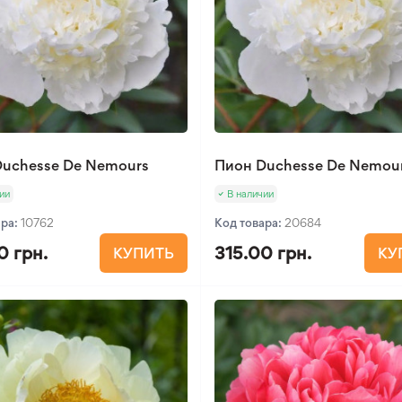
Duchesse De Nemours
Пион Duchesse De Nemou
ии
В наличии
ара:
10762
Код товара:
20684
0 грн.
315.00 грн.
КУПИТЬ
КУ