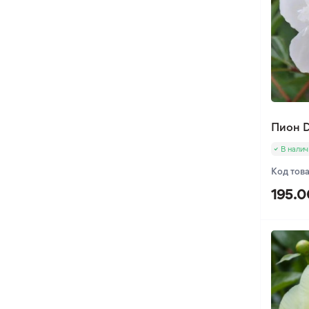
Пион 
В налич
Код тов
195.0