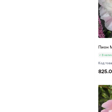
Пион M
В налич
Код тов
825.0