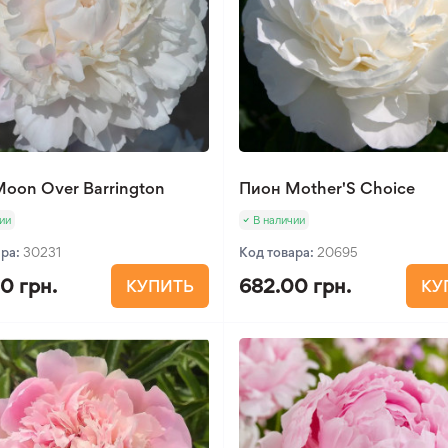
oon Over Barrington
Пион Mother'S Choice
ии
В наличии
ара:
30231
Код товара:
20695
0 грн.
682.00 грн.
КУПИТЬ
КУ