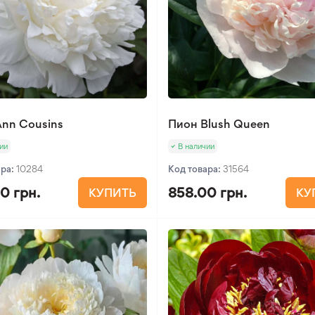
nn Cousins
Пион Blush Queen
ии
В наличии
ара:
10284
Код товара:
31564
0 грн.
858.00 грн.
КУПИТЬ
КУ