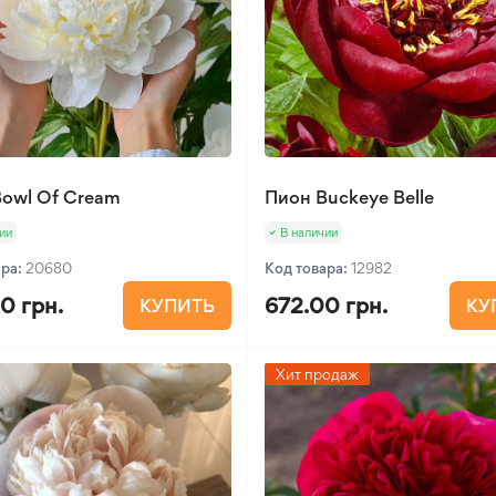
owl Of Cream
Пион Buckeye Belle
ии
В наличии
ара:
20680
Код товара:
12982
0 грн.
672.00 грн.
КУПИТЬ
КУ
Хит продаж