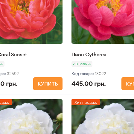
oral Sunset
Пион Cytherea
ии
В наличии
ара:
32592
Код товара:
13022
0 грн.
445.00 грн.
КУПИТЬ
КУ
одаж
Хит продаж