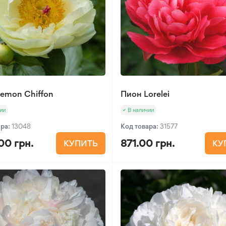
emon Chiffon
Пион Lorelei
ии
В наличии
ара:
13048
Код товара:
31577
.00 грн.
871.00 грн.
КУПИТЬ
КУ