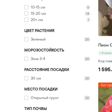
Оксалис
10-15 см
5
15-20 см
14
Такка
20+ см
1
Хлидантус
Хохлатка
ЦВЕТ РАСТЕНИЯ
Иксия
Зеленый
20
Фрезия
Пион C
МОРОЗОСТОЙКОСТЬ
Эукомис
В налич
Зона 3-4
20
Код тов
1 595
РАССТОЯНИЕ ПОСАДКИ
30 см
20
Хит пр
МЕСТО ПОСАДКИ
Открытый грунт
20
ТИП ПОЧВЫ