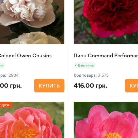
olonel Owen Cousins
Пион Command Performa
ии
В наличии
ара:
12984
Код товара:
31575
.00 грн.
416.00 грн.
КУПИТЬ
КУ
одаж