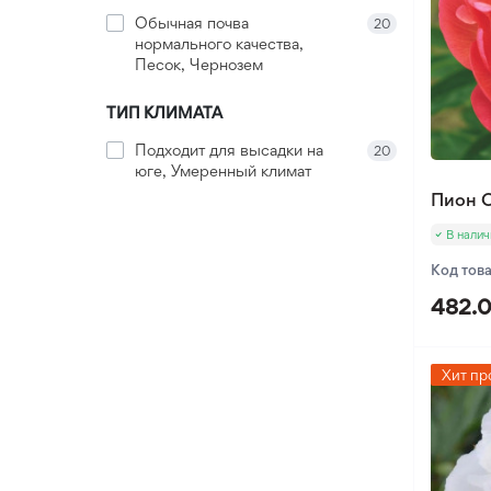
Обычная почва
20
нормального качества,
Песок, Чернозем
ТИП КЛИМАТА
Подходит для высадки на
20
юге, Умеренный климат
Пион C
В налич
Код тов
482.0
Хит пр