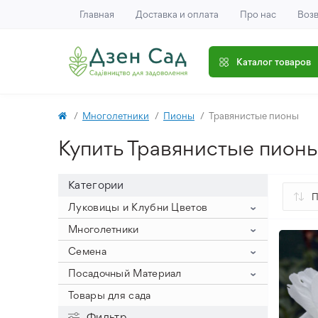
Главная
Доставка и оплата
Про нас
Возв
Каталог товаров
Многолетники
Пионы
Травянистые пионы
Купить Травянистые пионы
Категории
Луковицы и Клубни Цветов
Гиацинты
Многолетники
Крокусы
Гиацинт на выгонку (крупный
Клематис
Семена
размер луковицы)
Нарцисс
Крокус Ботанический
Пионы
Семена Овощей
Посадочный Материал
Гиацинты Махровые
Тюльпаны
Крокус Крупноцветный
Нарциссы букетные
Древовидные пионы
Семена Цветов
Семена Арахиса
Лук Севок
Товары для сада
Гиацинты Садовые
Аллиум
Крокус Осенний
Нарциссы Корончатые
Тюльпан Зеленоцветковый
Пионы ИТО
Семена Арбуза и Дыни
Семена Баклажанов
Семена Цветов Однолетних
Посадочный Картофель
Фильтр