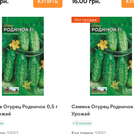
грн.
16.00 грн.
КУПИТЬ
КУ
Хит продаж
 Огурец Родничок 0,5 г
Семена Огурец Родничок 
ожай
Урожай
ии
В наличии
ара:
10663
Код товара:
10662