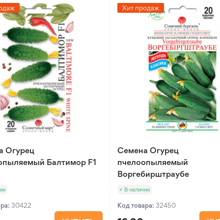
одаж
Хит продаж
а Огурец
Семена Огурец
опыляемый Балтимор F1
пчелоопыляемый
Воргебирштраубе
ии
В наличии
ара:
30422
Код товара:
32450