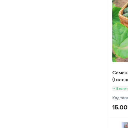
Семена
(Голла
В налич
Код тов
15.00