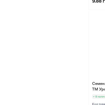
9.88 
Семена
ТМ Ур
В налич
Код тов