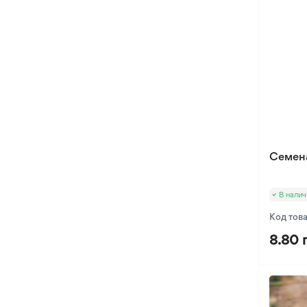
Семена Пряных Растений
Оксалис
Семена Ревеня
Такка
Семена Рукола
Хлидантус
Семена Салата
Хохлатка
Семена Сельдерей
Иксия
Семена Стевии
Фрезия
Семена Укропа
Эукомис
Семен
Семена Черемши
Семена Шпината
В налич
Семена Щавеля
Код тов
8.80 