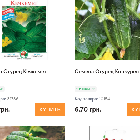
а Огурец Кечкемет
Семена Огурец Конкурент
ии
В наличии
ара:
31786
Код товара:
10154
грн.
6.70 грн.
КУПИТЬ
КУ