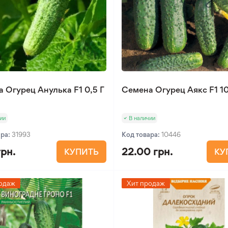
 Огурец Анулька F1 0,5 Г
Семена Огурец Аякс F1 10
ии
В наличии
ара:
31993
Код товара:
10446
грн.
22.00 грн.
КУПИТЬ
КУ
одаж
Хит продаж