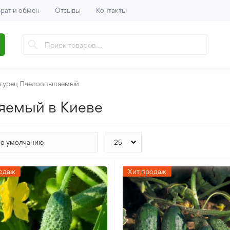
рат и обмен
Отзывы
Контакты
гурец Пчелоопыляемый
яемый в Киеве
одаж
Хит продаж