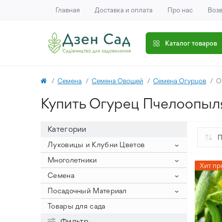
Главная
Доставка и оплата
Про нас
Возв
Каталог товаров
Семена
Семена Овощей
Семена Огурцов
О
Купить Огурец Пчелоопыл
Категории
Луковицы и Клубни Цветов
Гиацинты
Многолетники
Хит пр
Крокусы
Гиацинт на выгонку (крупный
Клематис
Семена
размер луковицы)
Нарцисс
Крокус Ботанический
Пионы
Семена Овощей
Посадочный Материал
Гиацинты Махровые
Тюльпаны
Крокус Крупноцветный
Нарциссы букетные
Айстра
Древовидные пионы
Семена Арахиса
Лук Севок
Товары для сада
Гиацинты Садовые
Аллиум
Крокус Осенний
Нарциссы Корончатые
Тюльпан Зеленоцветковый
Астильба
Пионы ИТО
Семена Баклажанов
Посадочный Картофель
Фильтр