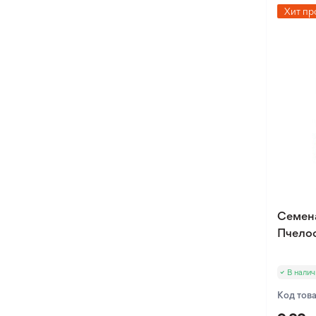
Хит пр
Семен
Пчело
В налич
Код тов