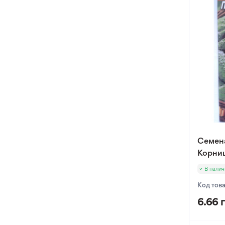
Семен
Корниш
В налич
Код тов
6.66 