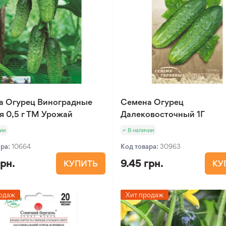
а Огурец Виноградные
Семена Огурец
я 0,5 г ТМ Урожай
Далековосточный 1Г
ии
В наличии
ара:
10664
Код товара:
30963
грн.
9.45 грн.
КУПИТЬ
КУ
одаж
Хит продаж