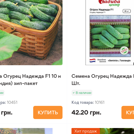
 Огурец Надежда F1 10 н
Семена Огурец Надежда F
ндия) зип-пакет
Шт.
ии
В наличии
ара:
10451
Код товара:
10161
 грн.
42.20 грн.
КУПИТЬ
КУ
Хит продаж