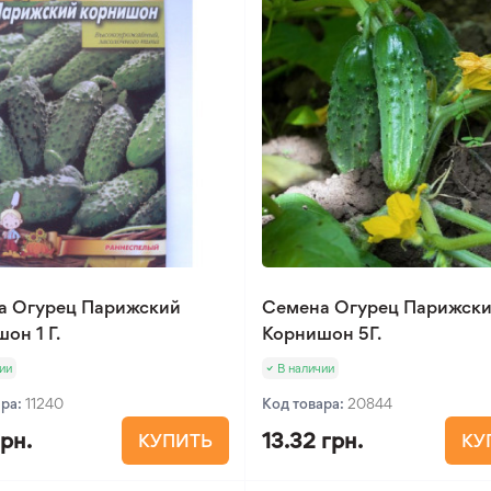
а Огурец Парижский
Семена Огурец Парижск
он 1 Г.
Корнишон 5Г.
ии
В наличии
ара:
11240
Код товара:
20844
грн.
13.32 грн.
КУПИТЬ
КУ