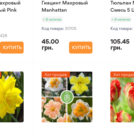
ахровый
Гиацинт Махровый
Тюльпан
ый Pink
Manhattan
Смесь 5 
В наличии
В наличии
Код товара:
30105
Код товара:
1428
45.00
105.45
грн.
грн.
КУПИТЬ
КУПИТЬ
Хит продаж
Хит прода