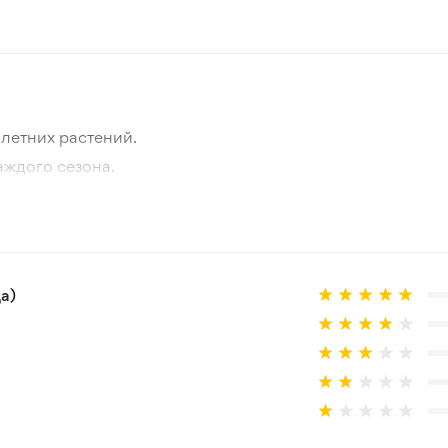
Весна
Зеленый
Зона 3-4
летних растений.
Луковица
аждого сезона.
отографии товара и реального растения.
В горшок, Открытый грунт
 товар, который не соответствует ожиданиям. Согласно 
а)