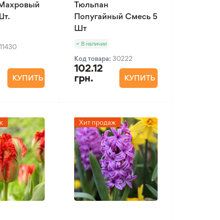
 Махровый
Тюльпан
Шт.
Попугайный Смесь 5
Шт
В наличии
11430
Код товара:
30222
102.12
грн.
КУПИТЬ
КУПИТЬ
ж
Хит продаж