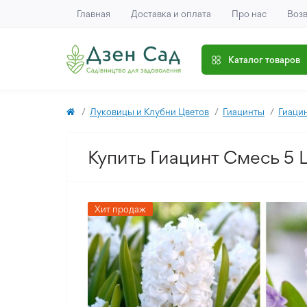
Главная
Доставка и оплата
Про нас
Возв
Каталог товаров
Луковицы и Клубни Цветов
Гиацинты
Гиаци
Купить Гиацинт Смесь 5 
Хит продаж