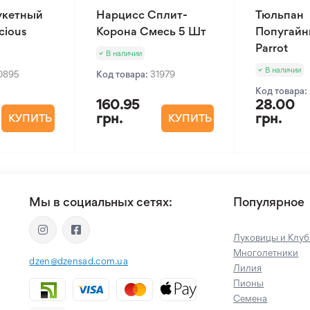
укетный
Нарцисс Сплит-
Тюльпан
cious
Корона Смесь 5 Шт
Попугайн
Parrot
В наличии
В наличии
0895
Код товара:
31979
Код товара:
160.95
28.00
грн.
грн.
КУПИТЬ
КУПИТЬ
Мы в социальных сетях:
Популярное
Луковицы и Клуб
Многолетники
dzen@dzensad.com.ua
Лилия
Пионы
Семена