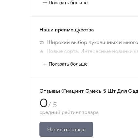
Период цветения
Показать больше
Цвет растения
Наши преимещуества
Морозостойкость
🤝 Широкий выбор луковичных и много
Корень
🔥 Новые сорта. Интересные новинки к
📸 Соответствие сортов. Совпадение ф
Место посадки
Показать больше
🛡️ Защита покупок. Возврат средств за
Минимальный заказ 300 грн.
Отзывы (Гиацинт Смесь 5 Шт Для Сад
0
/ 5
средний рейтинг товара
Написать отзыв