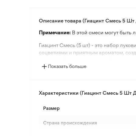
Описание товара (Гиацинт Смесь 5 Шт
Примечание:
В этой смеси могут быть л
Гиацинт Смесь (5 шт) - это набор лук
соцветиями и приятным ароматом, созд
горшки, обеспечивая разнообразие в ди
Показать больше
Эти гиацинты цветут весной, добавляя 
делает их выносливыми к холодным зим
цветение.
Характеристики (Гиацинт Смесь 5 Шт 
Для наилучших результатов луковицы в
в подготовленные горшки. Гиацинты ну
Размер
или террасу в течение многих лет.
Страна происхождения