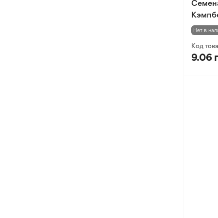
Семен
Кэмпб
Нет в нал
Код тов
9.06 