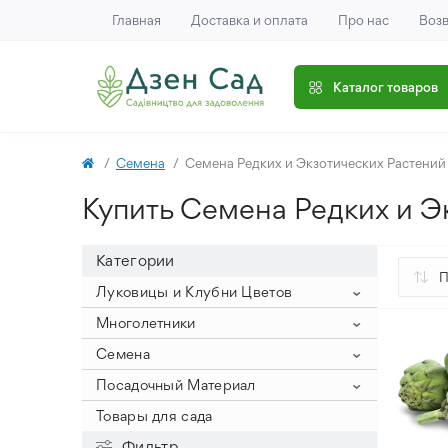
Главная
Доставка и оплата
Про нас
Возв
Каталог товаров
Семена
Семена Редких и Экзотических Растений
Купить Семена Редких и Э
Категории
Луковицы и Клубни Цветов
Гиацинты
Многолетники
Крокусы
Гиацинт на выгонку (крупный
Клематис
Семена
размер луковицы)
Нарцисс
Крокус Ботанический
Пионы
Семена Овощей
Посадочный Материал
Гиацинты Махровые
Тюльпаны
Крокус Крупноцветный
Нарциссы букетные
Айстра
Древовидные пионы
Семена Цветов
Семена Арахиса
Лук Севок
Товары для сада
Гиацинты Садовые
Аллиум
Крокус Осенний
Нарциссы Корончатые
Тюльпан Зеленоцветковый
Астильба
Пионы ИТО
Семена Арбуза и Дыни
Семена Баклажанов
Семена Цветов Однолетних
Посадочный Картофель
Фильтр