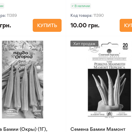
ии
В наличии
ара:
11389
Код товара:
11390
 грн.
10.00 грн.
КУПИТЬ
КУ
Хит продаж
 Бамии (Окры) (1Г),
Семена Бамии Мамонт