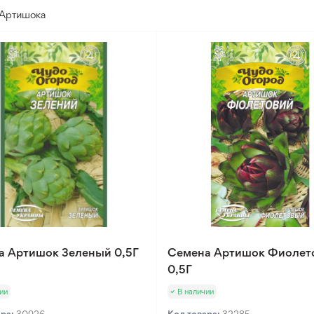
Артишока
а Артишок Зеленый 0,5Г
Семена Артишок Фиолет
0,5Г
ии
В наличии