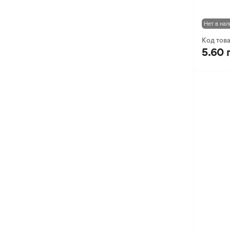
Нет в нал
Код тов
5.60 