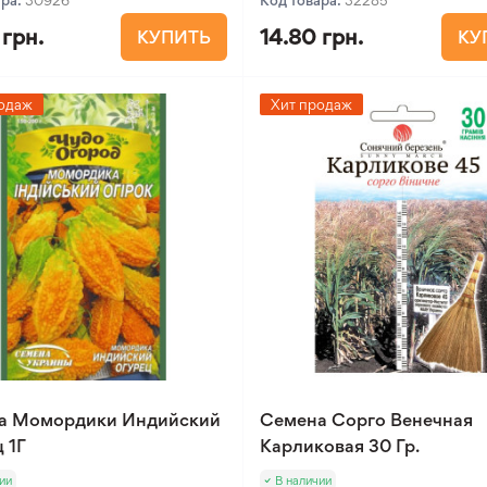
ара:
30926
Код товара:
32285
 грн.
14.80 грн.
КУПИТЬ
КУ
одаж
Хит продаж
а Момордики Индийский
Семена Сорго Венечная
 1Г
Карликовая 30 Гр.
ии
В наличии