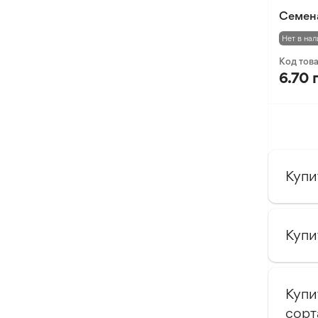
Семена
Нет в нал
Код тов
6.70 
Купи
Купи
Купи
сорт