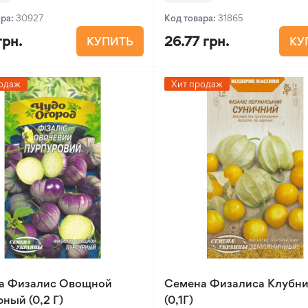
ара:
30927
Код товара:
31865
грн.
26.77 грн.
КУПИТЬ
КУ
одаж
Хит продаж
а Физалис Овощной
Семена Физалиса Клубни
ный (0,2 Г)
(0,1Г)