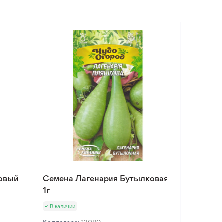
овый
Семена Лагенария Бутылковая
1г
В наличии