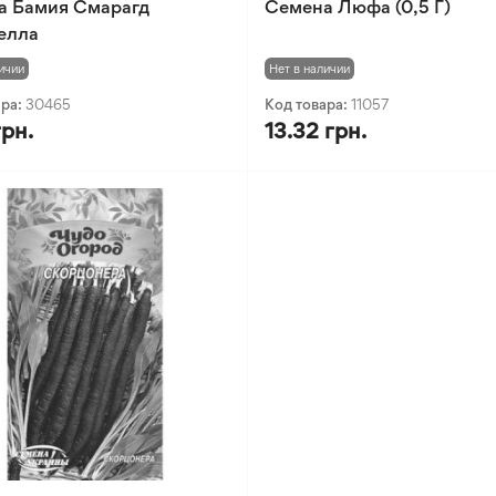
а Бамия Смарагд
Семена Люфа (0,5 Г)
елла
ичии
Нет в наличии
ара:
30465
Код товара:
11057
грн.
13.32 грн.