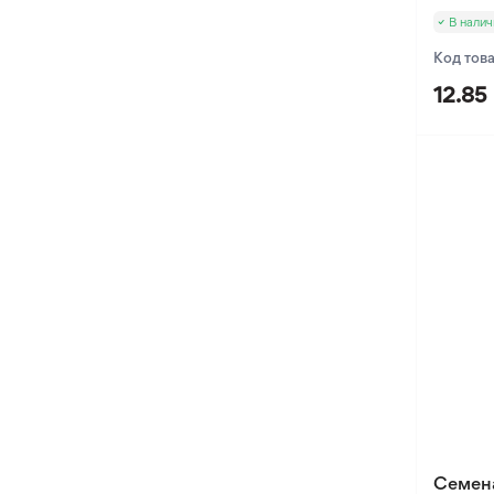
В налич
Код тов
12.85
Семена