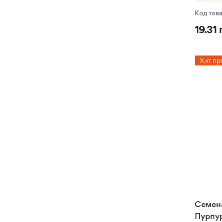
Код тов
Оксалис
19.31 
Такка
Хлидантус
Хохлатка
Хит пр
Иксия
Фрезия
Эукомис
Семен
Пурпур