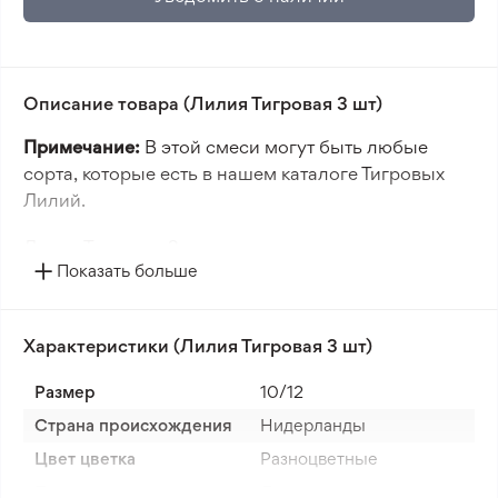
Описание товара (Лилия Тигровая 3 шт)
Примечание:
В этой смеси могут быть любые
сорта, которые есть в нашем каталоге Тигровых
Лилий.
Лилия Тигровая 3 шт — это уникальное
Показать больше
декоративное растение, которое добавит вашему
саду экзотичности. Её яркие разноцветные цветы с
характерными пятнами напоминают тигровый
Характеристики (Лилия Тигровая 3 шт)
узор, делая их выразительным акцентом в любом
цветнике. Цветение приходится на летний период,
Размер
10/12
обеспечивая саду яркость и оригинальность.
Страна происхождения
Нидерланды
Посадка лилий рекомендуется в открытый грунт с
Цвет цветка
Разноцветные
соблюдением расстояния между луковицами 20
Период цветения
Лето