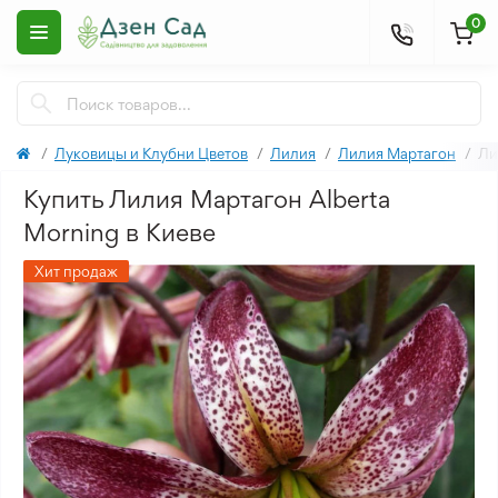
0
Луковицы и Клубни Цветов
Лилия
Лилия Мартагон
Ли
Купить Лилия Мартагон Alberta
Morning в Киеве
Хит продаж