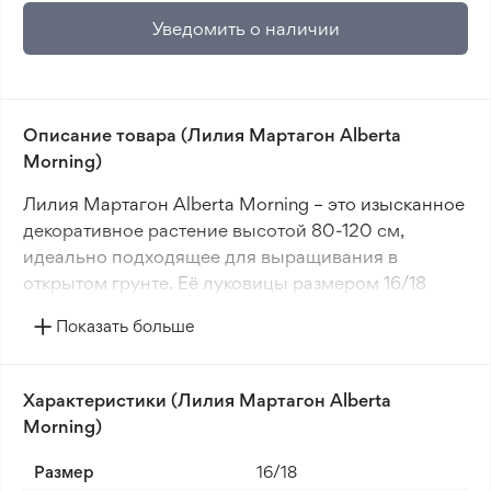
Уведомить о наличии
Описание товара (Лилия Мартагон Alberta
Morning)
Лилия Мартагон Alberta Morning – это изысканное
декоративное растение высотой 80-120 см,
идеально подходящее для выращивания в
открытом грунте. Её луковицы размером 16/18
обеспечивают стабильный рост и обильное
Показать больше
цветение. Нежные цветки белого и розового
цветов размером 5-10 см создают элегантный вид
и добавляют утончённости любому саду. Период
Характеристики (Лилия Мартагон Alberta
цветения – лето.
Morning)
Alberta Morning прекрасно адаптируется к
Размер
16/18
мягкому и умеренному климату, выдерживая