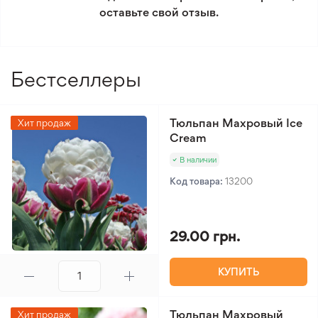
сторона
оставьте свой отзыв.
Минимальный заказ 300 грн.
Уровень полива
3/5
Уровень сложности
2/5
ухода
Бестселлеры
Вид лилии
Мартагон
Тюльпан Махровый Ice
Хит продаж
Cream
В наличии
Код товара:
13200
29.00 грн.
КУПИТЬ
Тюльпан Махровый
Хит продаж