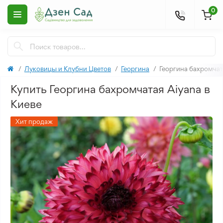
0
Луковицы и Клубни Цветов
Георгина
Георгина бахромчат
Купить Георгина бахромчатая Aiyana в
Киеве
Хит продаж