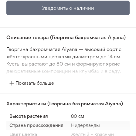
Уведомить о наличии
Описание товара (Георгина бахромчатая Aiyana)
Георгина бахромчатая Aiyana — высокий сорт с
жёлто-красными цветками диаметром до 14 см.
Кусты вырастают до 80 см и формируют яркие
декоративные композиции на клумбах и в саду.
Цветение продолжается с июля по октябрь,
Показать больше
обеспечивая длительный декоративный эффект.
Растение хорошо растёт на открытом грунте на
Характеристики (Георгина бахромчатая Aiyana)
солнечных или полутенистых участках. Луковицы
высаживают на расстоянии 30–50 см, для
Высота растения
80 см
зимовки рекомендуется выкапывание.
Страна происхождения
Нидерланды
Aiyana подходит для бордюров, клумб и срезки.
Цвет цветка
Желтый – Красный