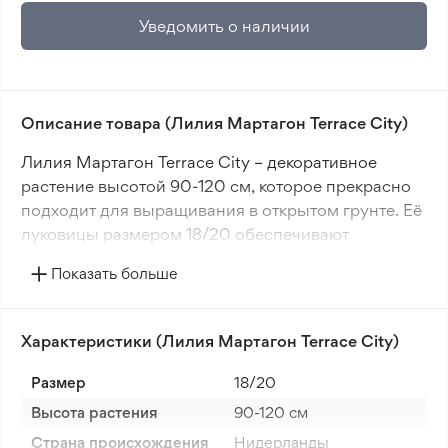
Уведомить о наличии
Описание товара (Лилия Мартагон Terrace City)
Лилия Мартагон Terrace City – декоративное
растение высотой 90-120 см, которое прекрасно
подходит для выращивания в открытом грунте. Её
луковицы размером 18/20 обеспечивают
обильное цветение и стабильный рост. Цветки
Показать больше
размером 5-10 см имеют насыщенный жёлтый
цвет, который добавляет саду яркие и тёплые
акценты. Период цветения – лето.
Характеристики (Лилия Мартагон Terrace City)
Terrace City хорошо адаптируется к мягкому и
Размер
18/20
умеренному климату, выдерживая
Высота растения
90-120 cм
морозостойкость зон 3-4. Для достижения
Страна происхождения
Нидерланды
оптимального роста эту лилию следует