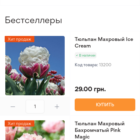
Уровень сложности
2/5
ухода
Бестселлеры
Вид лилии
Мартагон
Тюльпан Махровый Ice
Хит продаж
Cream
В наличии
Код товара:
13200
29.00 грн.
КУПИТЬ
Тюльпан Махровый
Хит продаж
Бахромчатый Pink
Magic