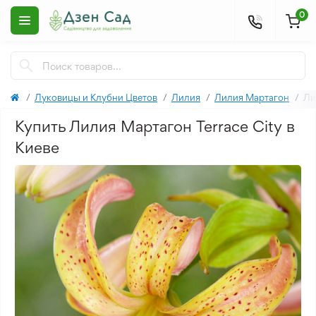
0
Луковицы и Клубни Цветов
Лилия
Лилия Мартагон
Ли
Купить Лилия Мартагон Terrace City в
Киеве