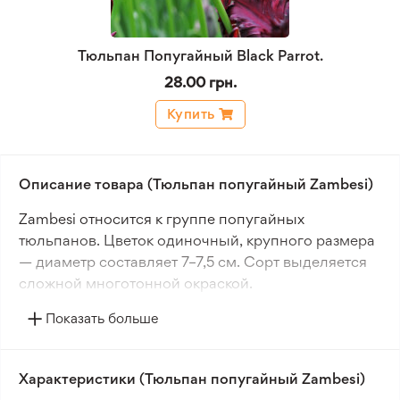
Тюльпан Попугайный Black Parrot.
28.00 грн.
Купить
Описание товара (Тюльпан попугайный Zambesi)
Zambesi относится к группе попугайных
тюльпанов. Цветок одиночный, крупного размера
— диаметр составляет 7–7,5 см. Сорт выделяется
сложной многотонной окраской.
Показать больше
Основной цвет лепестков — розово-голубой.
Дополнительные оттенки — белая окраска с
лёгкой зелёной прожилкой и зеленовато-жёлтые
Характеристики (Тюльпан попугайный Zambesi)
тона. Сочетание цветов делает Zambesi сортом с