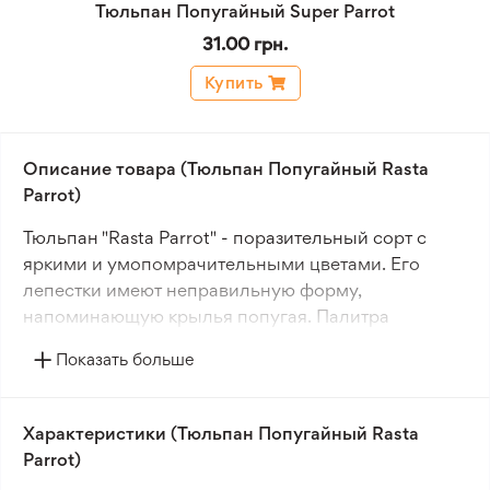
Тюльпан Попугайный Super Parrot
31.00 грн.
Купить
Описание товара (Тюльпан Попугайный Rasta
Parrot)
Тюльпан "Rasta Parrot" - поразительный сорт с
яркими и умопомрачительными цветами. Его
лепестки имеют неправильную форму,
напоминающую крылья попугая. Палитра
красного, желтого, оранжевого и зеленого делает
Показать больше
этот цветок центром внимания.
Сорт отличается выносливостью и устойчивостью
Характеристики (Тюльпан Попугайный Rasta
к погодным условиям. Идеален для
Parrot)
ландшафтного озеленения. Луковицы "Rasta