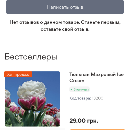
🛡️ Защита покупок. Возврат средств за товар,
Чернозем
Написать отзыв
который не соответствует ожиданиям. Согласно
Тип климата
Умеренный климат
условиям возврата.
Нет отзывов о данном товаре. Станьте первым,
оставьте свой отзыв.
Минимальный заказ 300 грн.
Бестселлеры
Тюльпан Махровый Ice
Хит продаж
Cream
В наличии
Код товара:
13200
29.00 грн.