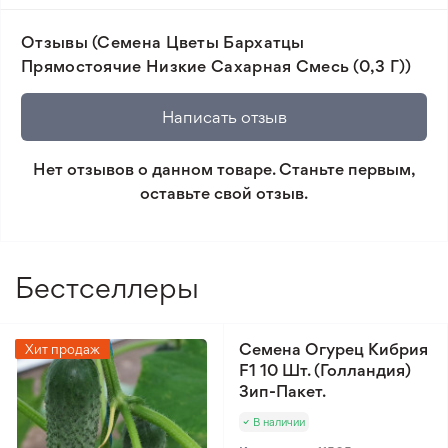
📸 Соответствие сортов. Совпадение фотографии
Отзывы (Семена Цветы Бархатцы
товара и реального растения.
Прямостоячие Низкие Сахарная Смесь (0,3 Г))
🛡️ Защита покупок. Возврат средств за товар,
который не соответствует ожиданиям. Согласно
Написать отзыв
условиям возврата.
Нет отзывов о данном товаре. Станьте первым,
Минимальный заказ 300 грн.
оставьте свой отзыв.
Бестселлеры
Семена Огурец Кибрия
Хит продаж
F1 10 Шт. (Голландия)
Зип-Пакет.
В наличии