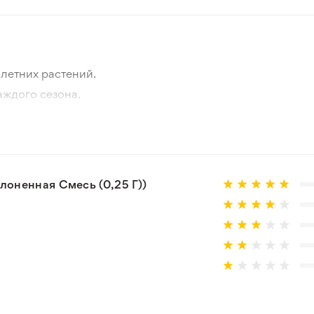
летних растений.
аждого сезона.
отографии товара и реального растения.
 товар, который не соответствует ожиданиям. Согласно 
оненная Смесь (0,25 Г))