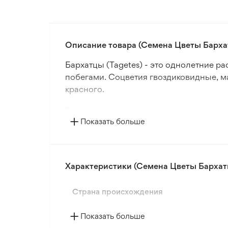
Описание товара (Семена Цветы Барха
Бархатцы (Tagetes) - это однолетние р
побегами. Соцветия гвоздиковидные, ма
красного.
Бархатцы цветут очень продолжительно
Показать больше
обрамления клумб. Это неприхотливые,
Бархатцы обладают способностью отпуг
возрасте, даже во время цветения, они 
Характеристики (Семена Цветы Бархат
Страна происхождения
Показать больше