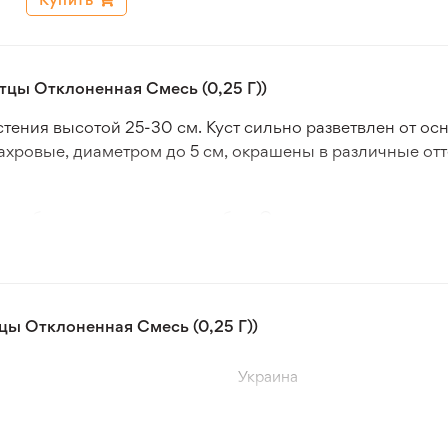
тцы Отклоненная Смесь (0,25 Г))
астения высотой 25-30 см. Куст сильно разветвлен от 
хровые, диаметром до 5 см, окрашены в различные отт
 и обильно с июня по сентябрь. Они рекомендуются дл
 быстрорастущие и засухоустойчивые растения.
ивать многие виды нематод и других вредителей сада
легко переносят пересадку.
цы Отклоненная Смесь (0,25 Г))
Украина