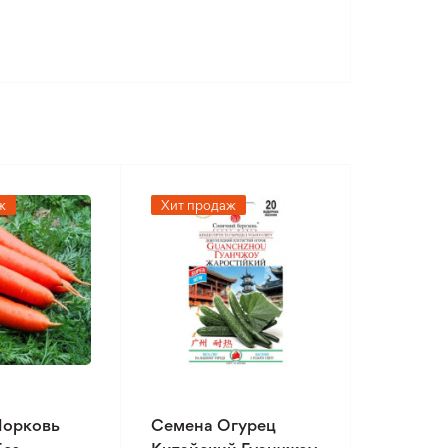
ж
Хит продаж
Морковь
Семена Огурец