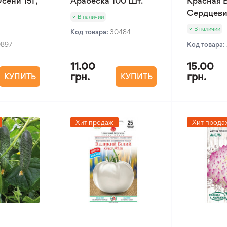
сени 15Г,
Арабеска 100 Шт.
Красная 
Сердцеви
В наличии
В наличии
Код товара:
30484
0897
Код товара:
11.00
15.00
грн.
грн.
КУПИТЬ
КУПИТЬ
Хит продаж
Хит прода