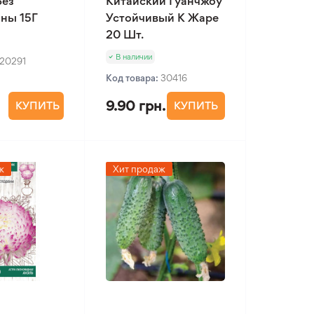
Без
Китайский Гуанчжоу
ны 15Г
Устойчивый К Жаре
20 Шт.
В наличии
20291
Код товара:
30416
9.90 грн.
КУПИТЬ
КУПИТЬ
ж
Хит продаж