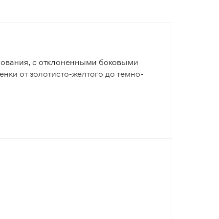
основания, с отклоненными боковыми
енки от золотисто-желтого до темно-
я рабаток, высоких бордюров и
. Их можно пересаживать в любом