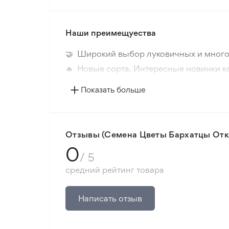
Наши преимещуества
🤝 Широкий выбор луковичных и много
🔥 Новые сорта. Интересные новинки к
📸 Соответствие сортов. Совпадение ф
Показать больше
🛡️ Защита покупок. Возврат средств за
Минимальный заказ 300 грн.
Отзывы (Семена Цветы Бархатцы Откл
0
/ 5
средний рейтинг товара
Написать отзыв