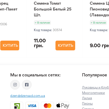
урец
Семена Томат
Семена Ц
Зип-Пакет
Большой Белый 25
Пионовид
Шт.
(Лавандов
В наличии
В наличии
2006
Код товара:
30514
Код товара:
11.00
грн.
9.00 грн
КУПИТЬ
КУПИТЬ
Мы в социальных сетях:
Популярное
Луковицы и Клуб
Многолетники
dzen@dzensad.com.ua
Лилия
Пионы
Семена