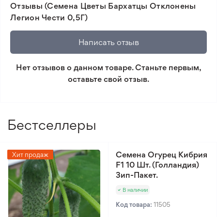
Отзывы (Семена Цветы Бархатцы Отклонены
товара и реального растения.
Легион Чести 0,5Г)
🛡️ Защита покупок. Возврат средств за товар,
который не соответствует ожиданиям. Согласно
Написать отзыв
условиям возврата.
Нет отзывов о данном товаре. Станьте первым,
Минимальный заказ 300 грн.
оставьте свой отзыв.
Бестселлеры
Семена Огурец Кибрия
Хит продаж
F1 10 Шт. (Голландия)
Зип-Пакет.
В наличии
Код товара:
11505