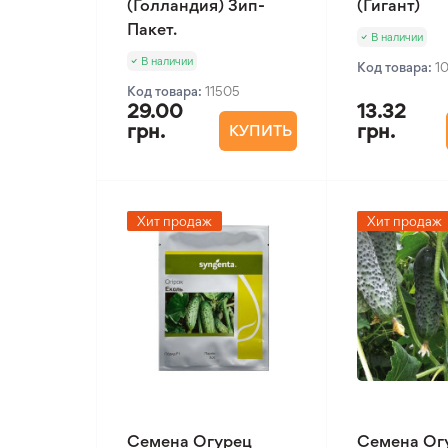
(Голландия) Зип-
(Гигант)
Пакет.
В наличии
В наличии
Код товара:
1
Код товара:
11505
29.00
13.32
грн.
грн.
КУПИТЬ
Хит продаж
Хит продаж
Семена Огурец
Семена Ог