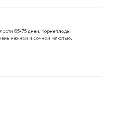
лости 65-75 дней. Корнеплоды
чень нежной и сочной мякотью,
семян. Современные сорта и гибриды
яются на протяжении всей зимы.
и светло-коричневый цвет. Определить
на у проверенных поставщиков.
рожай. В каталоге представлено