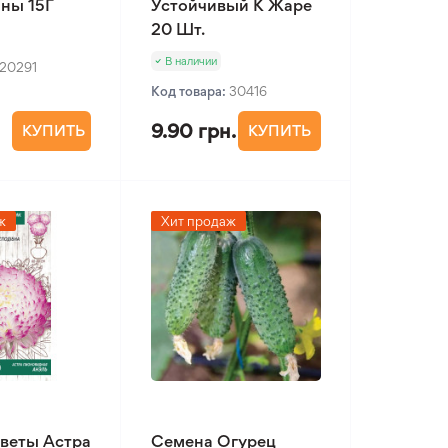
ны 15Г
Устойчивый К Жаре
20 Шт.
В наличии
20291
Код товара:
30416
9.90 грн.
КУПИТЬ
КУПИТЬ
ж
Хит продаж
веты Астра
Семена Огурец