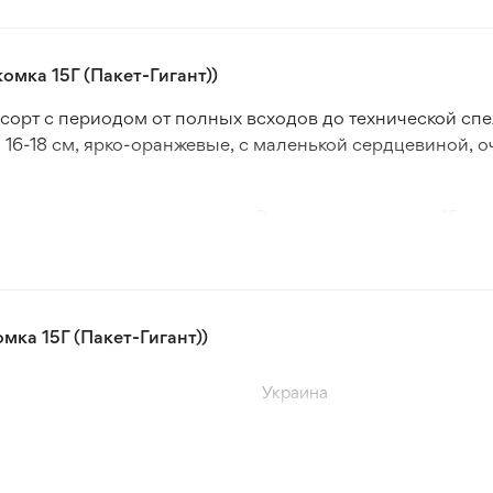
мка 15Г (Пакет-Гигант))
сорт с периодом от полных всходов до технической спе
16-18 см, ярко-оранжевые, с маленькой сердцевиной, о
ичных климатических зонах. В пакете содержится 15 г 
тойчивостью к болезням и вредителям, успешно сохран
линой до 4 мм, шириной 1 мм, имеют овальную форму 
ним признакам сложно, поэтому важно заказывать семе
ка 15Г (Пакет-Гигант))
ифицированную продукцию, обеспечивающую хороший у
городник мог выбрать подходящий вариант для себя.
Украина