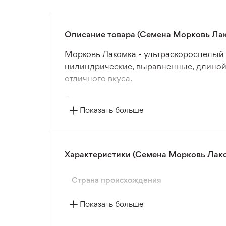
Описание товара (Семена Морковь Лако
Морковь Лакомка - ультраскороспелый 
цилиндрические, выравненные, длиной 
отличного вкуса.
Этот сорт моркови выращивается в разл
Показать больше
моркови отличаются плодовитостью, ус
Семена моркови крошечных размеров, д
качество посевного материала по внеш
Характеристики (Семена Морковь Лаком
Садовый Центр Лилия предлагает серт
много сортов моркови, чтобы каждый о
Страна происхождения
Показать больше