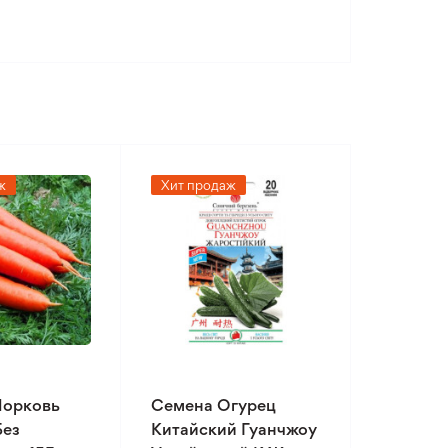
ж
Хит продаж
Морковь
Семена Огурец
Без
Китайский Гуанчжоу