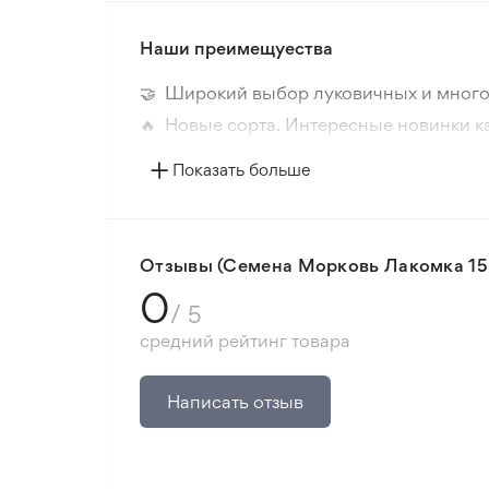
Наши преимещуества
🤝 Широкий выбор луковичных и много
🔥 Новые сорта. Интересные новинки к
📸 Соответствие сортов. Совпадение ф
Показать больше
🛡️ Защита покупок. Возврат средств за
Минимальный заказ 300 грн.
Отзывы (Семена Морковь Лакомка 15Г
0
/ 5
средний рейтинг товара
Написать отзыв