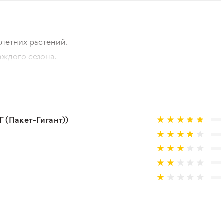
летних растений.
аждого сезона.
отографии товара и реального растения.
 товар, который не соответствует ожиданиям. Согласно 
 (Пакет-Гигант))