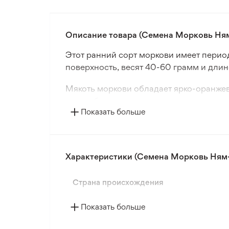
Описание товара (Семена Морковь Ням
Этот ранний сорт моркови имеет перио
поверхность, весят 40-60 грамм и длино
Мякоть моркови обладает ярко-оранжев
употребления в свежем виде и хранения
Показать больше
Этот сорт моркови также подходит для п
Характеристики (Семена Морковь Ням-
Страна происхождения
Показать больше