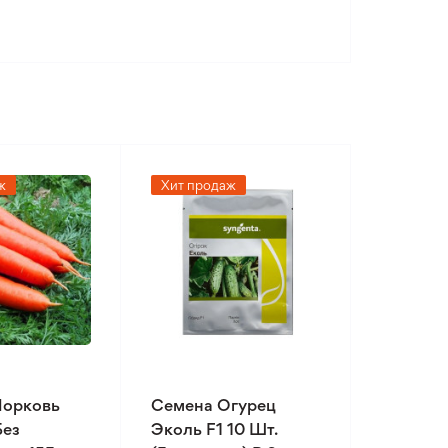
ж
Хит продаж
Морковь
Семена Огурец
Без
Эколь F1 10 Шт.