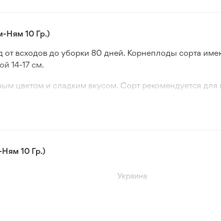
-Ням 10 Гр.)
д от всходов до уборки 80 дней. Корнеплоды сорта име
й 14-17 см.
ым цветом и сладким вкусом. Сорт рекомендуется для п
.
осева осенью, рекомендуется сеять за 10 дней до начал
Ням 10 Гр.)
Украина