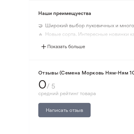
Наши преимещуества
🤝 Широкий выбор луковичных и много
🔥 Новые сорта. Интересные новинки к
📸 Соответствие сортов. Совпадение ф
Показать больше
🛡️ Защита покупок. Возврат средств за
Минимальный заказ 300 грн.
Отзывы (Семена Морковь Ням-Ням 10 
0
/ 5
средний рейтинг товара
Написать отзыв