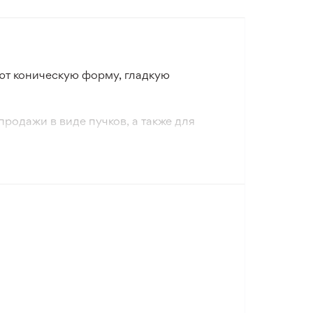
ют коническую форму, гладкую
родажи в виде пучков, а также для
а стойких заморозков.