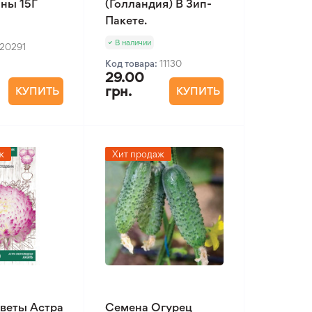
ны 15Г
(Голландия) В Зип-
Пакете.
В наличии
20291
Код товара:
11130
29.00
грн.
КУПИТЬ
КУПИТЬ
ж
Хит продаж
веты Астра
Семена Огурец