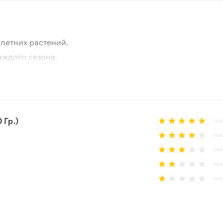
летних растений.
аждого сезона.
отографии товара и реального растения.
 товар, который не соответствует ожиданиям. Согласно 
Гр.)