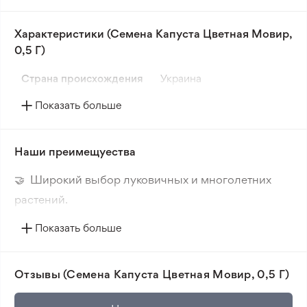
1,5 кг. Окрас головок белый.
Характеристики (Семена Капуста Цветная Мовир,
Данный сорт не содержит генетически
0,5 Г)
модифицированных организмов и является
натуральным продуктом.
Страна происхождения
Украина
Показать больше
Наши преимещуества
🤝 Широкий выбор луковичных и многолетних
растений.
🔥 Новые сорта. Интересные новинки каждого
Показать больше
сезона.
📸 Соответствие сортов. Совпадение фотографии
Отзывы (Семена Капуста Цветная Мовир, 0,5 Г)
товара и реального растения.
🛡️ Защита покупок. Возврат средств за товар,