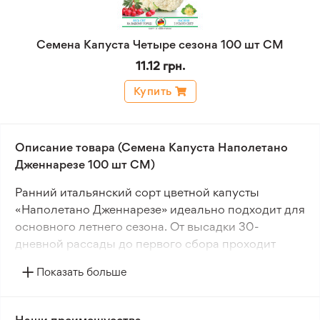
Семена Капуста Четыре сезона 100 шт СМ
11.12 грн.
Купить
Описание товара (Семена Капуста Наполетано
Дженнарезе 100 шт СМ)
Ранний итальянский сорт цветной капусты
«Наполетано Дженнарезе» идеально подходит для
основного летнего сезона. От высадки 30-
дневной рассады до первого сбора проходит
около 65 дней.
Показать больше
Розетка приподнятая, листья среднего размера,
ярко-зеленые, слабопузырчатые, волнистые по