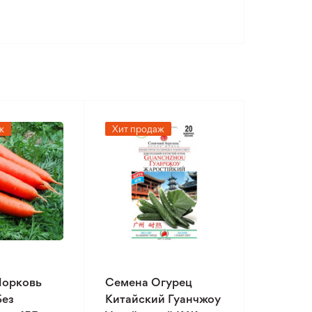
ж
Хит продаж
Морковь
Семена Огурец
Без
Китайский Гуанчжоу