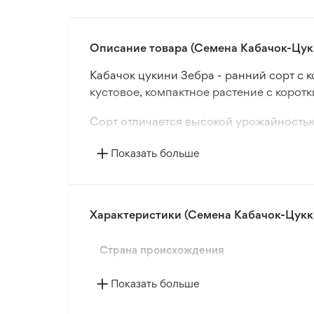
Описание товара (Семена Кабачок-Цукк
Кабачок цукини Зебра - ранний сорт с 
кустовое, компактное растение с коро
Сорт отличается высокой урожайностью 
временными укрытиями.
Показать больше
Плоды цилиндрической формы со слабо
напоминающими зебру. Средняя масса п
Мякоть беловато-желтая, сочная, мало
Характеристики (Семена Кабачок-Цукки
универсального использования.
Страна происхождения
Кабачок цукини Зебра - один из самых 
преимуществом.
Показать больше
В пакете содержится 3 грамма семян.