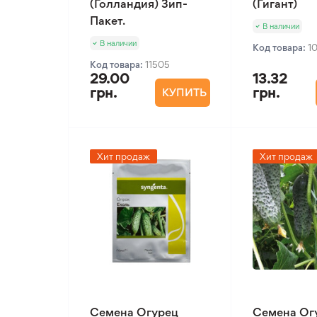
(Голландия) Зип-
(Гигант)
Пакет.
В наличии
В наличии
Код товара:
1
Код товара:
11505
29.00
13.32
грн.
грн.
КУПИТЬ
Хит продаж
Хит продаж
Семена Огурец
Семена Ог