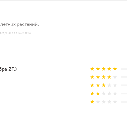
летних растений.
аждого сезона.
отографии товара и реального растения.
 товар, который не соответствует ожиданиям. Согласно 
ра 2Г,)