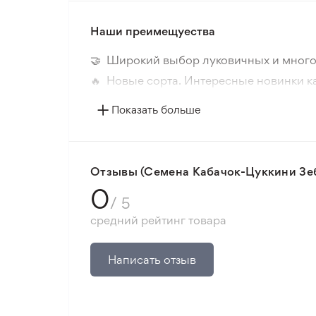
Наши преимещуества
🤝 Широкий выбор луковичных и много
🔥 Новые сорта. Интересные новинки к
📸 Соответствие сортов. Совпадение ф
Показать больше
🛡️ Защита покупок. Возврат средств за
Минимальный заказ 300 грн.
Отзывы (Семена Кабачок-Цуккини Зеб
0
/ 5
средний рейтинг товара
Написать отзыв