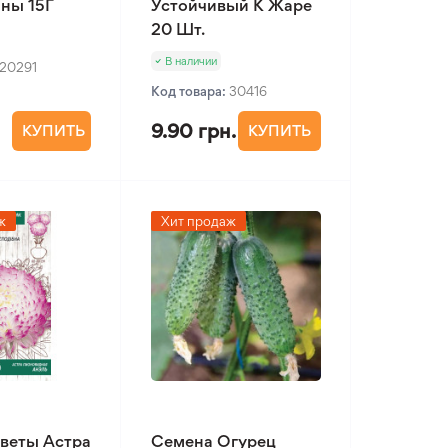
ны 15Г
Устойчивый К Жаре
20 Шт.
В наличии
20291
Код товара:
30416
9.90 грн.
КУПИТЬ
КУПИТЬ
ж
Хит продаж
веты Астра
Семена Огурец