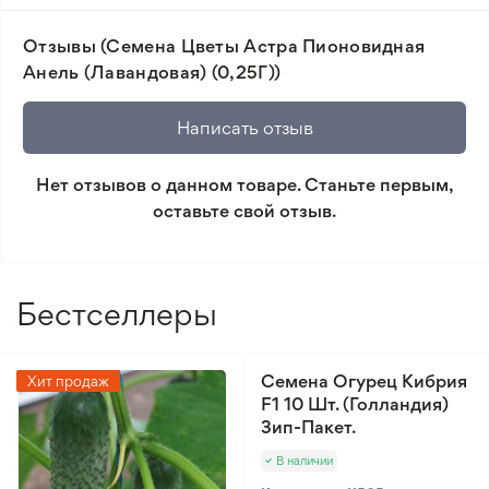
флористических композиций. Астра Пионовидная
📸 Соответствие сортов. Совпадение фотографии
Анель украсит любой ландшафтный дизайн и
Отзывы (Семена Цветы Астра Пионовидная
товара и реального растения.
станет ярким акцентом сада.
Анель (Лавандовая) (0,25Г))
🛡️ Защита покупок. Возврат средств за товар,
который не соответствует ожиданиям. Согласно
Написать отзыв
условиям возврата.
Нет отзывов о данном товаре. Станьте первым,
Минимальный заказ 300 грн.
оставьте свой отзыв.
Бестселлеры
Семена Огурец Кибрия
Хит продаж
F1 10 Шт. (Голландия)
Зип-Пакет.
В наличии