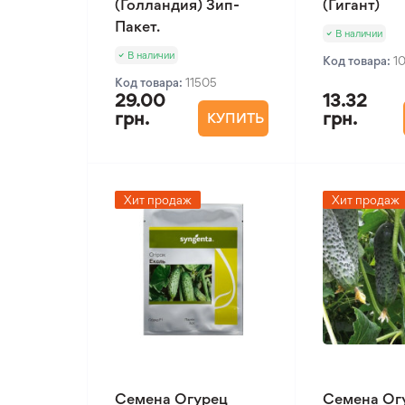
(Голландия) Зип-
(Гигант)
Пакет.
В наличии
В наличии
Код товара:
1
Код товара:
11505
29.00
13.32
грн.
грн.
КУПИТЬ
Хит продаж
Хит продаж
Семена Огурец
Семена Ог