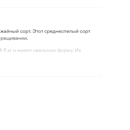
ожайный сорт. Этот среднеспелый сорт
ыращивании.
-5 кг и имеют овальную форму. Их
ти, но и является индикатором
й спелости. Этот сорт идеально
ой почвы. Высокая урожайность и