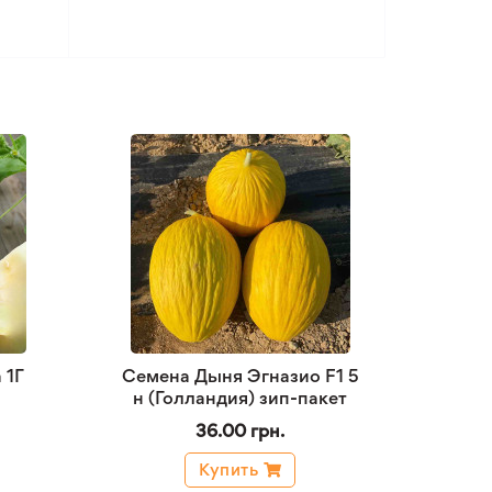
 1Г
Семена Дыня Эгназио F1 5
н (Голландия) зип-пакет
36.00 грн.
Купить