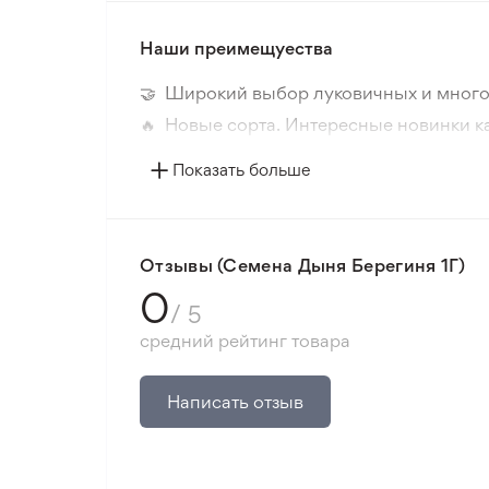
Наши преимещуества
🤝 Широкий выбор луковичных и много
🔥 Новые сорта. Интересные новинки к
📸 Соответствие сортов. Совпадение ф
Показать больше
🛡️ Защита покупок. Возврат средств за
Минимальный заказ 300 грн.
Отзывы (Семена Дыня Берегиня 1Г)
0
/ 5
средний рейтинг товара
Написать отзыв