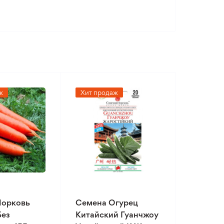
ж
Хит продаж
Морковь
Семена Огурец
Без
Китайский Гуанчжоу