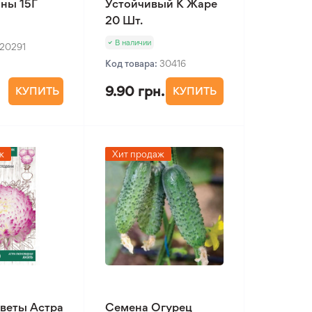
ны 15Г
Устойчивый К Жаре
20 Шт.
В наличии
20291
Код товара:
30416
9.90 грн.
КУПИТЬ
КУПИТЬ
ж
Хит продаж
веты Астра
Семена Огурец