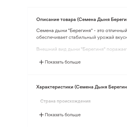
Описание товара (Семена Дыня Берегин
Семена дыни "Берегиня" - это отличны
обеспечивает стабильный урожай вкус
Внешний вид дыни "Берегиня" поражает
желто-оранжевая кожура покрыта делика
Показать больше
спелости.
Агрономические характеристики: "Берег
подходит для выращивания в умеренно
Характеристики (Семена Дыня Берегиня
адаптивность к различным условиям по
Страна происхождения
Показать больше