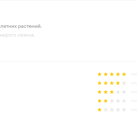
летних растений.
аждого сезона.
отографии товара и реального растения.
 товар, который не соответствует ожиданиям. Согласно 