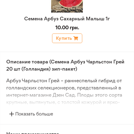
Семена Арбуз Сахарный Малыш 1г
10.00 грн.
Купить
Описание товара (Семена Арбуз Чарльстон Грей
20 шт (Голландия) зип-пакет)
Арбуз Чарльстон Грей – раннеспелый гибрид от
голландских селекционеров, представленный в
интернет-магазине Дзен Сад. Плоды этого сорта
крупные, вытянутые, с толстой кожурой и ярко-
розовой сочной мякотью, вес отдельных
Показать больше
экземпляров достигает 12–15 кг. Растение сильное,
с длинными плетями и многочисленными
боковыми побегами, листья резные, а кожура