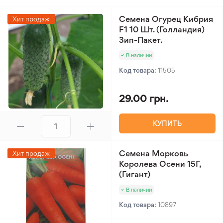
месяцев после сбора. Его декоративный эффект
на грядке и отличная структура ягод делают его
Семена Огурец Кибрия
Хит продаж
выгодным выбором для оформления сада и
F1 10 Шт. (Голландия)
Зип-Пакет.
получения высококачественного урожая.
В наличии
Код товара:
11505
29.00 грн.
КУПИТЬ
Семена Морковь
Хит продаж
Королева Осени 15Г,
(Гигант)
В наличии
Код товара:
10897