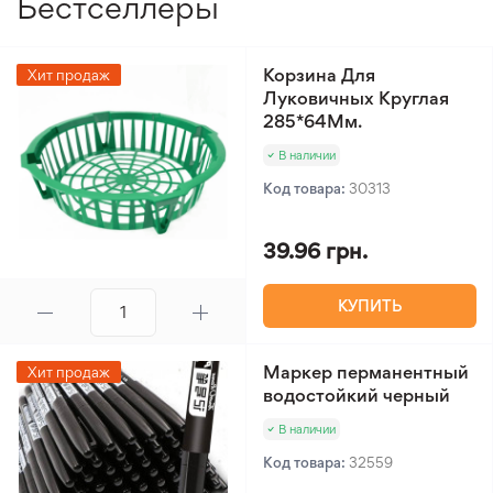
Бестселлеры
получать новые саженцы, экономя время и
усилия. Это эффективный инструмент для
адаптации к различным климатическим условиям,
Корзина Для
Хит продаж
обеспечивающий высокий процент
Луковичных Круглая
285*64Мм.
приживаемости черенков и открывающий новые
возможности для ландшафтного дизайна.
В наличии
Код товара:
30313
39.96 грн.
КУПИТЬ
Маркер перманентный
Хит продаж
водостойкий черный
В наличии
Код товара:
32559