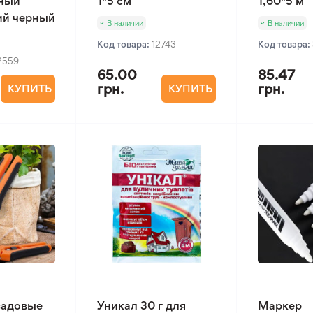
ный
1*5 см
1,60*5 м
ий черный
В наличии
В наличии
Код товара:
12743
Код товара:
2559
65.00
85.47
грн.
грн.
КУПИТЬ
КУПИТЬ
садовые
Уникал 30 г для
Маркер