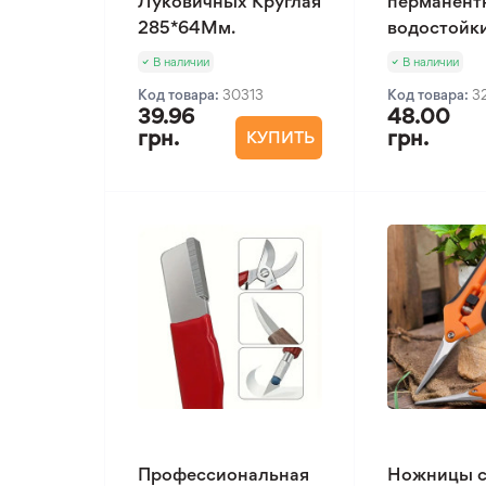
Луковичных Круглая
перманент
285*64Мм.
водостойк
В наличии
В наличии
Код товара:
30313
Код товара:
3
39.96
48.00
грн.
грн.
КУПИТЬ
Профессиональная
Ножницы 