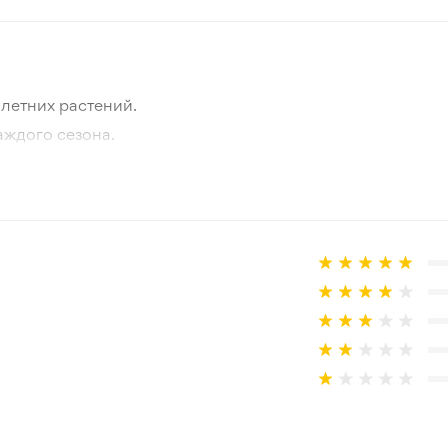
летних растений.
аждого сезона.
отографии товара и реального растения.
 товар, который не соответствует ожиданиям. Согласно 