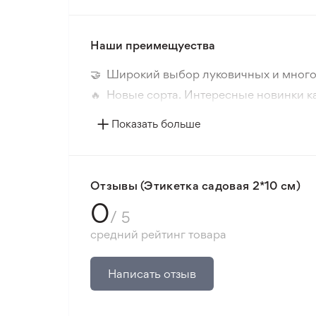
Наши преимещуества
🤝 Широкий выбор луковичных и много
🔥 Новые сорта. Интересные новинки к
📸 Соответствие сортов. Совпадение ф
Показать больше
🛡️ Защита покупок. Возврат средств за
Минимальный заказ 300 грн.
Отзывы (Этикетка садовая 2*10 см)
0
/ 5
средний рейтинг товара
Написать отзыв