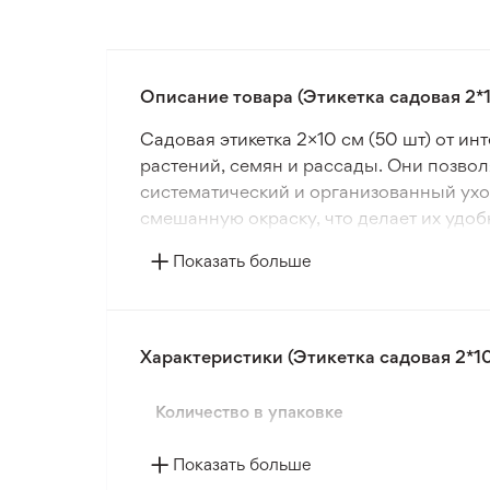
Описание товара (Этикетка садовая 2*1
Садовая этикетка 2×10 см (50 шт) от и
растений, семян и рассады. Они позвол
систематический и организованный ухо
смешанную окраску, что делает их удобн
Показать больше
Пластиковые садовые этикетки устойчи
сохраняют форму и информацию на протя
поверхность позволяет делать записи 
огорода.
Характеристики (Этикетка садовая 2*10
Использование садовых этикеток 2×10 
Количество в упаковке
способствует точной организации прос
садоводов и огородников, стремящихся 
Показать больше