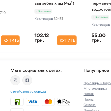
выгребных ям (4м³)
пермане
водостой
В наличии
2740
В наличии
Код товара:
32451
Код товара:
102.12
55.00
грн.
грн.
КУПИТЬ
КУПИТЬ
Мы в социальных сетях:
Популярное
Луковицы и Клуб
Многолетники
dzen@dzensad.com.ua
Лилия
Пионы
Семена
Лилейник