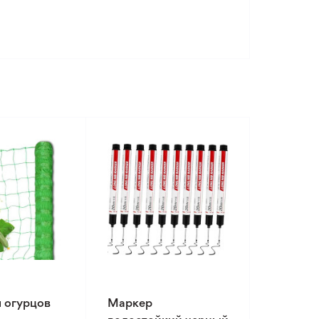
я огурцов
Маркер