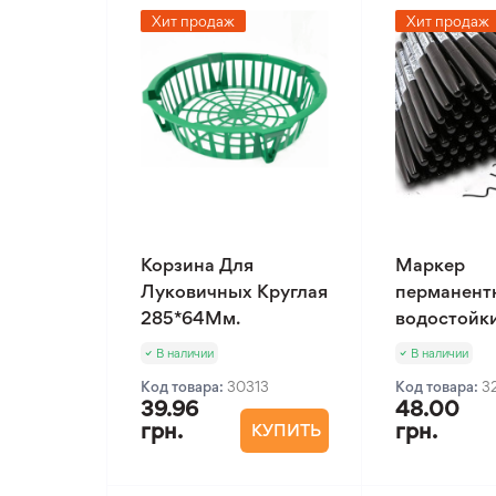
Хит продаж
Хит продаж
Корзина Для
Маркер
Луковичных Круглая
перманент
285*64Мм.
водостойк
В наличии
В наличии
Код товара:
30313
Код товара:
3
39.96
48.00
грн.
грн.
КУПИТЬ