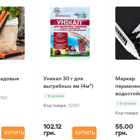
садовые
Уникал 30 г для
Маркер
выгребных ям (4м³)
пермане
водостой
В наличии
2740
В наличии
Код товара:
32451
Код товара:
102.12
55.00
грн.
грн.
КУПИТЬ
КУПИТЬ