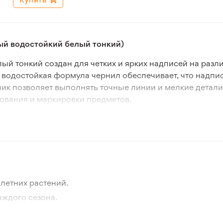
ый водостойкий белый тонкий)
 тонкий создан для четких и ярких надписей на различ
 водостойкая формула чернил обеспечивает, что надпис
ник позволяет выполнять точные линии и мелкие детали
зования и маркировки предметов.
крывистостью и долговечностью, что делает его эффек
ениры и декоративные изделия. Использование маркера 
ет удобство в работе и хранении.
й тонкий идеален для творческих и художественных п
еткие, долговечные и контрастные надписи на любых 
летних растений.
аждого сезона.
отографии товара и реального растения.