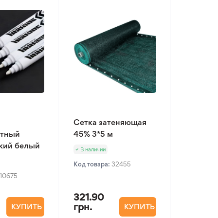
Сетка затеняющая
нтный
45% 3*5 м
кий белый
В наличии
Код товара:
32455
10675
321.90
грн.
КУПИТЬ
КУПИТЬ