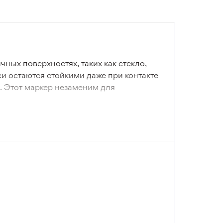
ных поверхностях, таких как стекло,
и остаются стойкими даже при контакте
. Этот маркер незаменим для
тивным инструментом для нанесения
не требует специальных условий, а
роектов, бытовой маркировки и
поверхностях.