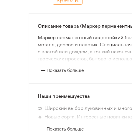
Описание товара (Маркер перманентн
Маркер перманентный водостойкий белый
металл, дерево и пластик. Специальная
с влагой или дождем, а тонкий наконеч
творческих проектов, бытового исполь
Показать больше
Он быстро сохнет, обладает высокой у
надписей на посуду, инструменты, сув
легкий и компактный дизайн обеспечива
Наши преимещуества
Маркер перманентный водостойкий белы
промышленного применения, создавая ч
🤝 Широкий выбор луковичных и много
🔥 Новые сорта. Интересные новинки к
📸 Соответствие сортов. Совпадение ф
Показать больше